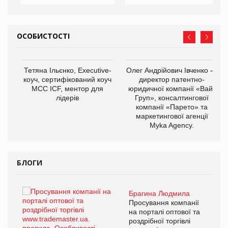
ОСОБИСТОСТІ
,
Тетяна Ільєнко, Executive-
Олег Андрійович Івченко —
ОВ
коуч, сертифікований коуч
директор патентно-
МСС ICF, ментор для
юридичної компанії «Вайз
лідерів
Груп», консалтингової
компанії «Парето» та
маркетингової агенції
Myka Agency.
БЛОГИ
Брагина Людмила
ї
Просування компанії
а
на порталі оптової та
роздрібної торгівлі