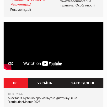
www.trademaster.ua.
і.
правила. Особливості.
Рекомендації
Ре
ВСІ
УКРАЇНА
ЗАКОРДОННІ
10.08.2026
10.08.2026
10.08.2026
Анастасія Бутенко про майбутнє дистрибуції на
Анастасія Бутенко про майбутнє дистрибуції на
Mattel присвятила Barbie Вітні Х'юстон
DistributionMaster 2026
DistributionMaster 2026