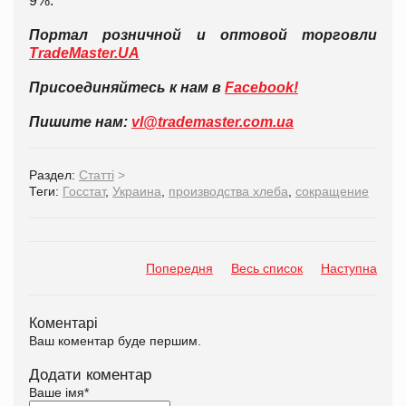
9%.
Портал розничной и оптовой торговли
TradeMaster.UA
Присоединяйтесь к нам в
Facebook!
Пишите нам:
vl@trademaster.com.ua
Раздел:
Статті
>
Теги:
Госстат
,
Украина
,
производства хлеба
,
сокращение
Попередня
Весь список
Наступна
Коментарі
Ваш коментар буде першим.
Додати коментар
Ваше імя
*