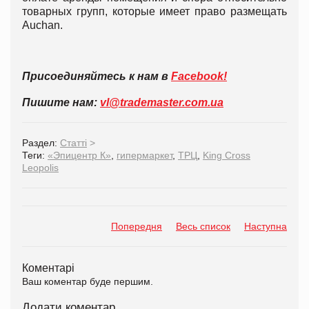
товарных групп, которые имеет право размещать
Auchan.
Присоединяйтесь к нам в
Facebook!
Пишите нам:
vl@trademaster.com.ua
Раздел:
Статті
>
Теги:
«Эпицентр К»
,
гипермаркет
,
ТРЦ
,
King Cross
Leopolis
Попередня
Весь список
Наступна
Коментарі
Ваш коментар буде першим.
Додати коментар