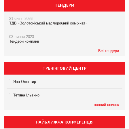
ТЕНДЕРИ
21 січня 2026
ТДВ «Золотоніський маслоробний комбінат»
03 липня 2023
Тендери компанії
Всі тендери
ТРЕНІНГОВИЙ ЦЕНТР
Яна Олентир
Тетяна Ільєнко
повний список
НАЙБЛИЖЧА КОНФЕРЕНЦІЯ