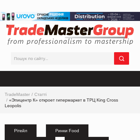
TradeMaster
Статті
«Эпицентр К» откроет гипермаркет в ТРЦ King Cross
Leopolis
Рітейл
Ринки Food