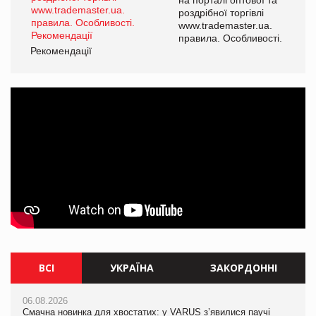
роздрібної торгівлі
www.trademaster.ua.
правила. Особливості.
Рекомендації
ВСІ
УКРАЇНА
ЗАКОРДОННІ
06.08.2026
06.08.2026
06.08.2026
Смачна новинка для хвостатих: у VARUS з’явилися паучі
Смачна новинка для хвостатих: у VARUS з’явилися паучі
Ціна на какао-боби вперше за півроку перевищила $5000 за