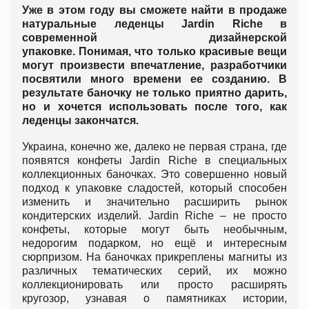
Уже в этом году
вы сможете найти в продаже
натуральные леденцы
Jardin Riche
в
современной дизайнерской
упаковке
. Понимая, что только красивые вещи
могут произвести впечатление, разработчики
посвятили много времени ее созданию. В
результате баночку не только приятно дарить,
но и хочется использовать после того, как
леденцы закончатся.
Украина, конечно же, далеко не первая страна, где
появятся конфеты Jardin Riche в специальных
коллекционных баночках. Это совершенно новый
подход к упаковке сладостей, который способен
изменить и значительно расширить рынок
кондитерских изделий. Jardin Riche – не просто
конфеты, которые могут быть необычным,
недорогим подарком, но ещё и интересным
сюрпризом. На баночках прикреплены магниты из
различных тематических серий, их можно
коллекционировать или просто расширять
кругозор, узнавая о памятниках истории,