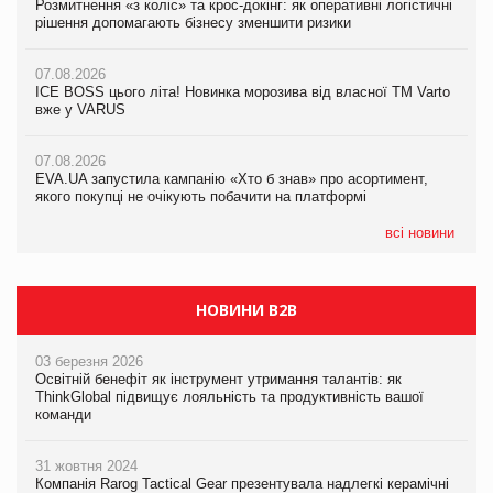
Розмитнення «з коліс» та крос-докінг: як оперативні логістичні
07.08.2026
Kraft Heinz скоротила збиток у першому півріччі
рішення допомагають бізнесу зменшити ризики
EVA.UA запустила кампанію «Хто б знав» про асортимент,
якого покупці не очікують побачити на платформі
07.08.2026
07.08.2026
Продажі Hugo Boss впали на 9%
ICE BOSS цього літа! Новинка морозива від власної ТМ Varto
06.08.2026
вже у VARUS
Смачна новинка для хвостатих: у VARUS з’явилися паучі
07.08.2026
Varto Paw expert від власної ТМ Varto!
Франція заборонила рекламні дзвінки без згоди клієнтів
07.08.2026
EVA.UA запустила кампанію «Хто б знав» про асортимент,
05.08.2026
якого покупці не очікують побачити на платформі
Мережа супермаркетів VARUS купує мережу магазинів
формату convenience store КОЛО: об’єднана компанія
налічуватиме 374 магазини
всі новини
НОВИНИ B2B
03 березня 2026
Освітній бенефіт як інструмент утримання талантів: як
ThinkGlobal підвищує лояльність та продуктивність вашої
команди
31 жовтня 2024
Компанія Rarog Tactical Gear презентувала надлегкі керамічні