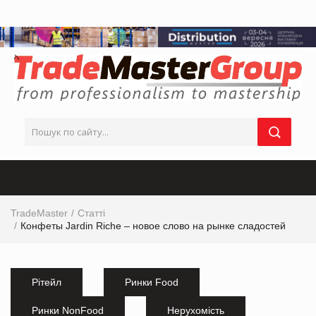
TradeMaster
Статті
Конфеты Jardin Riche – новое слово на рынке сладостей
Рітейл
Ринки Food
Ринки NonFood
Нерухомість