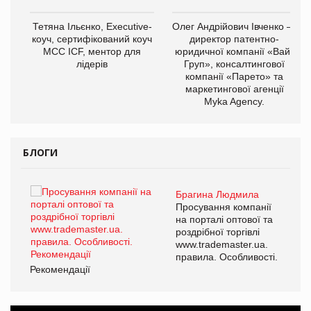
,
Тетяна Ільєнко, Executive-
Олег Андрійович Івченко —
ОВ
коуч, сертифікований коуч
директор патентно-
МСС ICF, ментор для
юридичної компанії «Вайз
лідерів
Груп», консалтингової
компанії «Парето» та
маркетингової агенції
Myka Agency.
БЛОГИ
Брагина Людмила
ї
Просування компанії
а
на порталі оптової та
роздрібної торгівлі
www.trademaster.ua.
і.
правила. Особливості.
Рекомендації
Ре