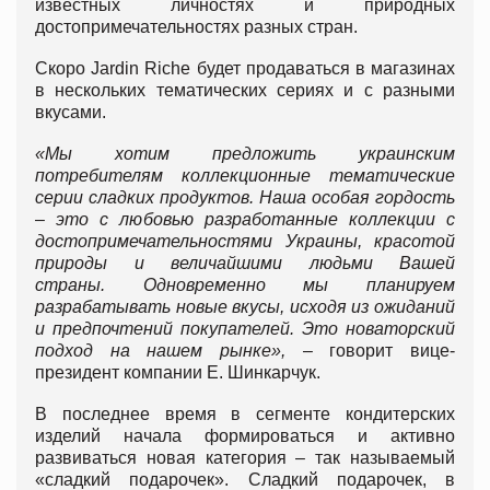
известных личностях и природных
достопримечательностях разных стран.
Скоро Jardin Riche будет продаваться в магазинах
в нескольких тематических сериях и с разными
вкусами.
«Мы хотим предложить украинским
потребителям коллекционные тематические
серии сладких продуктов. Наша особая гордость
–
это с любовью разработанные коллекции с
достопримечательностями Украины, красотой
природы и величайшими людьми Вашей
страны.
Одновременно мы планируем
разрабатывать новые вкусы, исходя из ожиданий
и предпочтений покупателей. Это новаторский
подход на нашем рынке»,
– говорит вице-
президент компании Е. Шинкарчук.
В последнее время в сегменте кондитерских
изделий начала формироваться и активно
развиваться новая категория – так называемый
«сладкий подарочек». Сладкий подарочек, в