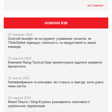
PrivateLabel&FMCG Master 2026
всі новини
НОВИНИ B2B
03 березня 2026
Освітній бенефіт як інструмент утримання талантів: як
ThinkGlobal підвищує лояльність та продуктивність вашої
команди
31 жовтня 2024
Компанія Rarog Tactical Gear презентувала надлегкі керамічні
бронеплити
31 липня 2024
Напівфабрикати та консерви, які стануть в пригоді, коли довго
нема світла
24 червня 2024
Meest Пошта і Shop-Express розширюють можливості
українських підприємців