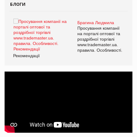
БЛОГИ
Брагина Людмила
ї
Просування компанії
а
на порталі оптової та
роздрібної торгівлі
www.trademaster.ua.
і.
правила. Особливості.
Рекомендації
Ре