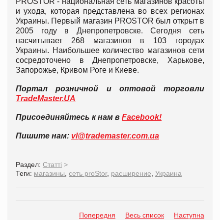
PROSTOR - национальная сеть магазинов красоты
и ухода, которая представлена во всех регионах
Украины. Первый магазин PROSTOR был открыт в
2005 году в Днепропетровске. Сегодня сеть
насчитывает 268 магазинов в 103 городах
Украины. Наибольшее количество магазинов сети
сосредоточено в Днепропетровске, Харькове,
Запорожье, Кривом Роге и Киеве.
Портал розничной и оптовой торговли
TradeMaster.UA
Присоединяйтесь к нам в
Facebook!
Пишите нам:
vl@trademaster.com.ua
Раздел:
Статті
>
Теги:
магазины
,
сеть proStor
,
расширение
,
Украина
Попередня
Весь список
Наступна