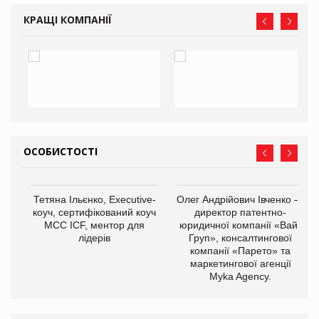
КРАЩІ КОМПАНІЇ
ОСОБИСТОСТІ
,
Тетяна Ільєнко, Executive-
Олег Андрійович Івченко —
ОВ
коуч, сертифікований коуч
директор патентно-
МСС ICF, ментор для
юридичної компанії «Вайз
лідерів
Груп», консалтингової
компанії «Парето» та
маркетингової агенції
Myka Agency.