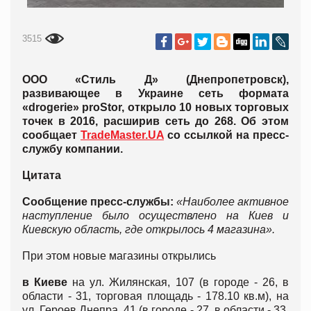
3515
ООО «Стиль Д» (Днепропетровск),
развивающее в Украине сеть формата
«drogerie» proStor, открыло 10 новых торговых
точек в 2016, расширив сеть до 268. Об этом
сообщает
TradeMaster.UA
со ссылкой на пресс-
службу компании.
Цитата
Сообщение пресс-службы:
«Наиболее активное
наступление было осуществлено на Киев и
Киевскую область, где открылось 4 магазина».
При этом новые магазины открылись
в Киеве
на ул. Жилянская, 107 (в городе - 26, в
области - 31, торговая площадь - 178.10 кв.м), на
ул. Героев Днепра, 41 (в городе - 27, в области - 33,