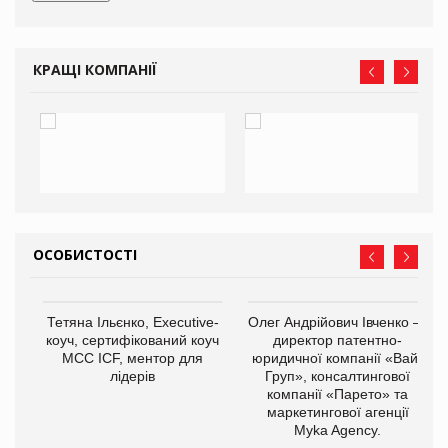
КРАЩІ КОМПАНІЇ
ОСОБИСТОСТІ
Тетяна Ільєнко, Executive-
Олег Андрійович Івченко —
коуч, сертифікований коуч
директор патентно-
МСС ICF, ментор для
юридичної компанії «Вайз
лідерів
Груп», консалтингової
компанії «Парето» та
маркетингової агенції
,
Myka Agency.
ОВ