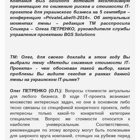
Компания BGS Solutions готовит эксклюзивную
презентацию по снижению рисков и стоимости
IT
-
проектов для украинского бизнеса на 5 сентября –
конференцию «
PrivateLabel
®-2014». Об актуальных
моментах темы – редакция ТМ расспросила
Спикера – Олега ПЕТРЕНКО, руководителя службы
управления проектами BGS Solutions
Т
М: Олег, для своего доклада в этом году Вы
выбрали тему «Методы снижения стоимости
I
Т-
Проекта» - чем обоснован такой выбор, какие
проблемы Вы видите сегодня в рамках данной
темы на украинском
IT
-рынке
?
Олег ПЕТРЕНКО (О.П.):
Вопросы стоимости актуальны
для любого бизнеса. В ходе IТ-проекта возникает
множество интересных задач, но они в основном либо
тесно связаны со спецификой конкретного проекта, либо
интересны только какой-то конкретной категории
специалистов. Вопрос же стоимости относится к
наиболее универсальным. Соответственно,
рекомендации по этому вопросу могут быть полезными
для широкого круга компаний, стоящих на рубеже перед