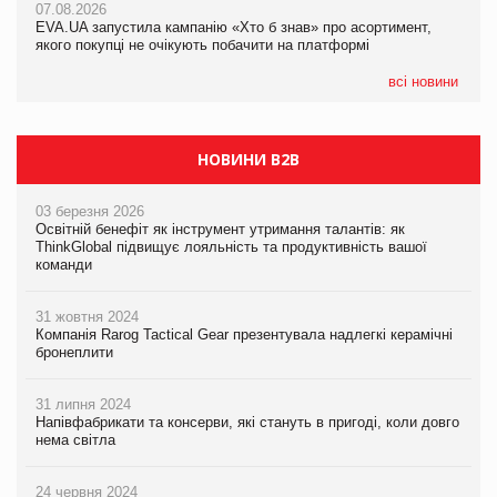
07.08.2026
EVA.UA запустила кампанію «Хто б знав» про асортимент,
05.08.2026
якого покупці не очікують побачити на платформі
Мережа супермаркетів VARUS купує мережу магазинів
формату convenience store КОЛО: об’єднана компанія
налічуватиме 374 магазини
всі новини
НОВИНИ B2B
03 березня 2026
Освітній бенефіт як інструмент утримання талантів: як
ThinkGlobal підвищує лояльність та продуктивність вашої
команди
31 жовтня 2024
Компанія Rarog Tactical Gear презентувала надлегкі керамічні
бронеплити
31 липня 2024
Напівфабрикати та консерви, які стануть в пригоді, коли довго
нема світла
24 червня 2024