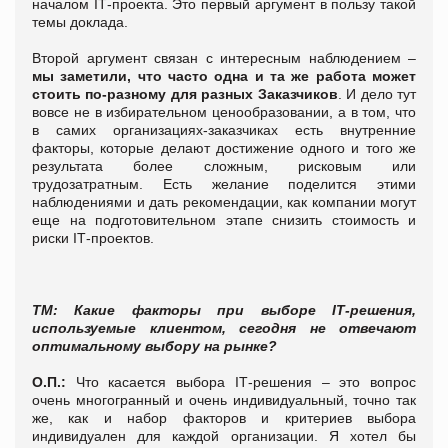
началом IТ-проекта. Это первый аргумент в пользу такой
темы доклада.
Второй аргумент связан с интересным наблюдением –
мы заметили, что часто одна и та же работа может
стоить по-разному для разных Заказчиков
. И дело тут
вовсе не в избирательном ценообразовании, а в том, что
в самих организациях-заказчиках есть внутренние
факторы, которые делают достижение одного и того же
результата более сложным, рисковым или
трудозатратным. Есть желание поделится этими
наблюдениями и дать рекомендации, как компании могут
еще на подготовительном этапе снизить стоимость и
риски IТ-проектов.
Т
М:
Какие факторы при выборе
I
Т-решения,
используемые клиентом, сегодня не отвечают
оптимальному выбору на рынке?
О.П.:
Что касается выбора IТ-решения – это вопрос
очень многогранный и очень индивидуальный, точно так
же, как и набор факторов и критериев выбора
индивидуален для каждой организации. Я хотел бы