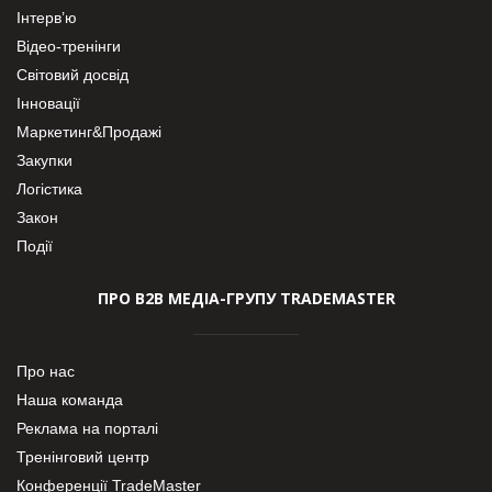
Інтерв’ю
Відео-тренінги
Світовий досвід
Інновації
Маркетинг&Продажі
Закупки
Логістика
Закон
Події
ПРО В2В МЕДІА-ГРУПУ TRADEMASTER
Про нас
Наша команда
Реклама на порталі
Тренінговий центр
Конференції TradeMaster