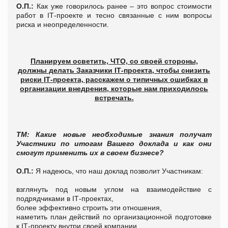
О.П.:
Как уже говорилось ранее – это вопрос стоимости
работ в IТ-проекте и тесно связанные с ним вопросы
риска и неопределенности.
Планируем осветить, ЧТО, со своей стороны,
должны делать Заказчики
I
Т-проекта, чтобы снизить
риски
I
Т-проекта, расскажем о типичных ошибках в
организации внедрения, которые нам приходилось
встречать.
Т
М: Какие новые необходимые знания получат
Участники по итогам Вашего доклада и как они
смогут применить их в своем бизнесе?
О.П.:
Я надеюсь, что наш доклад позволит Участникам:
взглянуть под новым углом на взаимодействие с
подрядчиками в IТ-проектах,
более эффективно строить эти отношения,
наметить план действий по организационной подготовке
к IТ-проекту внутри своей компании