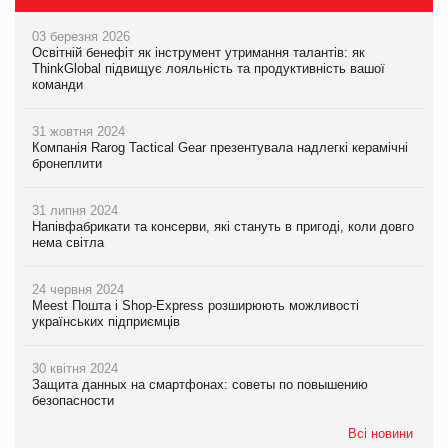
03 березня 2026
Освітній бенефіт як інструмент утримання талантів: як
ThinkGlobal підвищує лояльність та продуктивність вашої
команди
31 жовтня 2024
Компанія Rarog Tactical Gear презентувала надлегкі керамічні
бронеплити
31 липня 2024
Напівфабрикати та консерви, які стануть в пригоді, коли довго
нема світла
24 червня 2024
Meest Пошта і Shop-Express розширюють можливості
українських підприємців
30 квітня 2024
Защита данных на смартфонах: советы по повышению
безопасности
Всі новини