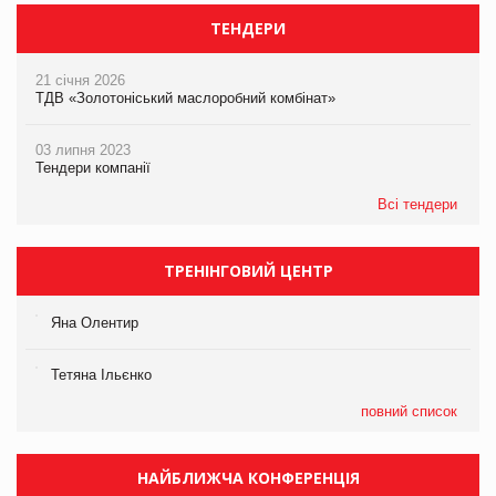
ТЕНДЕРИ
21 січня 2026
ТДВ «Золотоніський маслоробний комбінат»
03 липня 2023
Тендери компанії
Всі тендери
ТРЕНІНГОВИЙ ЦЕНТР
Яна Олентир
Тетяна Ільєнко
повний список
НАЙБЛИЖЧА КОНФЕРЕНЦІЯ