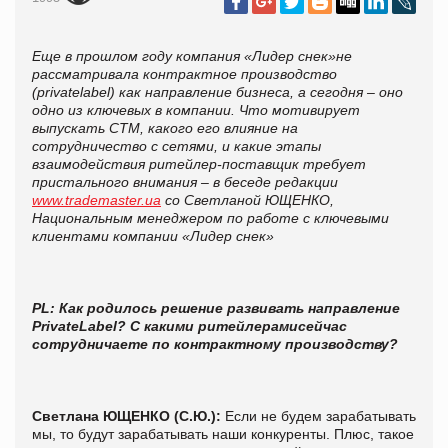
Еще в прошлом году компания «Лидер снек»не
рассматривала контрактное производство
(
private
label
) как направление бизнеса, а сегодня – оно
одно из ключевых в компании. Что мотивирует
выпускать СТМ, какого его влияние на
сотрудничество с сетями, и какие этапы
взаимодействия ритейлер-поставщик требует
пристального внимания – в беседе редакции
www.trademaster.ua
со Светланой ЮЩЕНКО,
Национальным менеджером по работе с ключевыми
клиентами компании «Лидер снек»
PL
:
Как родилось решение
развивать направление
Private
Label
? С какими ритейлерами
сейчас
сотрудничаете по контрактному производству?
Светлана ЮЩЕНКО (С.Ю.):
Если не будем зарабатывать
мы, то будут зарабатывать наши конкуренты. Плюс, такое