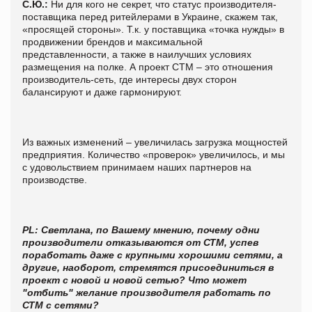
С.Ю.:
Ни для кого не секрет, что статус производителя-
поставщика перед ритейлерами в Украине, скажем так,
«просящей стороны». Т.к. у поставщика «точка нужды» в
продвижении брендов и максимальной
представленности, а также в наилучших условиях
размещения на полке. А проект СТМ – это отношения
производитель-сеть, где интересы двух сторон
балансируют и даже гармонируют.
Из важных изменений – увеличилась загрузка мощностей
предприятия. Количество «проверок» увеличилось, и мы
с удовольствием принимаем наших партнеров на
производстве.
PL
: Светлана, по Вашему мнению, почему одни
производители отказываются от СТМ, успев
поработать даже с крупными хорошими сетями, а
другие, наоборот, стремятся присоединиться в
проект с новой и новой сетью? Что может
"отбить" желание производителя работать по
СТМ с сетями?