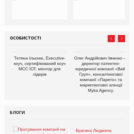
ОСОБИСТОСТІ
,
Тетяна Ільєнко, Executive-
Олег Андрійович Івченко —
ОВ
коуч, сертифікований коуч
директор патентно-
МСС ICF, ментор для
юридичної компанії «Вайз
лідерів
Груп», консалтингової
компанії «Парето» та
маркетингової агенції
Myka Agency.
БЛОГИ
Брагина Людмила