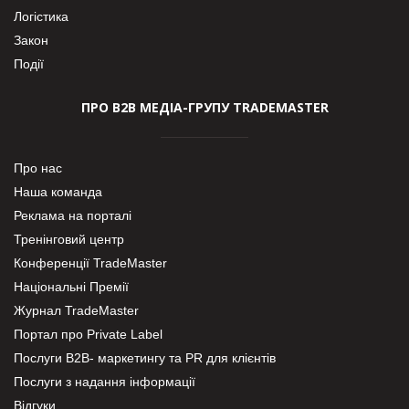
Логістика
Закон
Події
ПРО В2В МЕДІА-ГРУПУ TRADEMASTER
Про нас
Наша команда
Реклама на порталі
Тренінговий центр
Конференції TradeMaster
Національні Премії
Журнал TradeMaster
Портал про Private Label
Послуги В2В- маркетингу та PR для клієнтів
Послуги з надання інформації
Відгуки