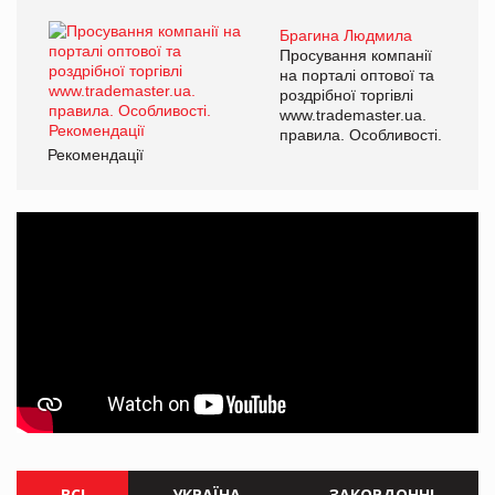
Брагина Людмила
Просування компанії
на порталі оптової та
роздрібної торгівлі
www.trademaster.ua.
правила. Особливості.
Рекомендації
ВСІ
УКРАЇНА
ЗАКОРДОННІ