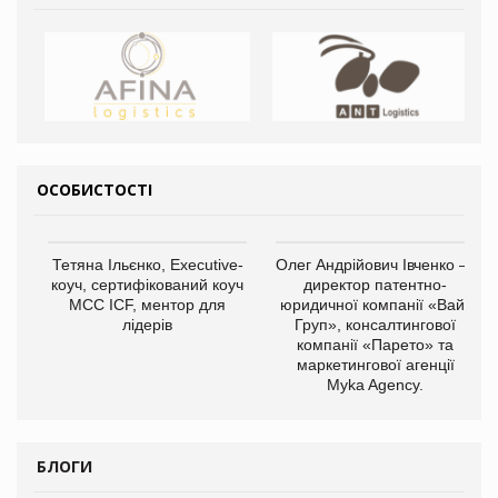
ОСОБИСТОСТІ
Тетяна Ільєнко, Executive-
Олег Андрійович Івченко —
коуч, сертифікований коуч
директор патентно-
МСС ICF, ментор для
юридичної компанії «Вайз
лідерів
Груп», консалтингової
компанії «Парето» та
маркетингової агенції
Myka Agency.
БЛОГИ