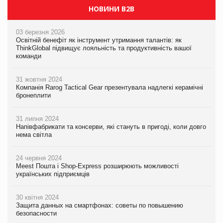
НОВИНИ B2B
03 березня 2026
Освітній бенефіт як інструмент утримання талантів: як
ThinkGlobal підвищує лояльність та продуктивність вашої
команди
31 жовтня 2024
Компанія Rarog Tactical Gear презентувала надлегкі керамічні
бронеплити
31 липня 2024
Напівфабрикати та консерви, які стануть в пригоді, коли довго
нема світла
24 червня 2024
Meest Пошта і Shop-Express розширюють можливості
українських підприємців
30 квітня 2024
Защита данных на смартфонах: советы по повышению
безопасности