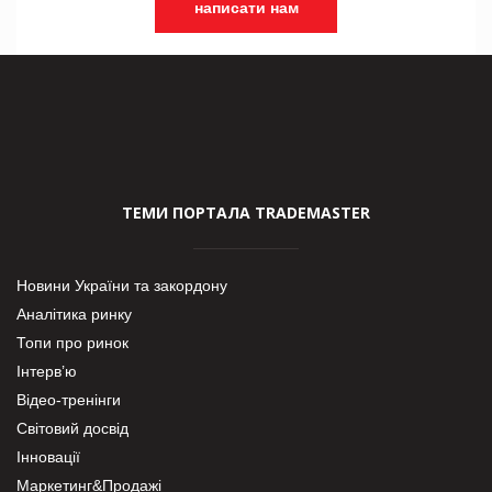
написати нам
ТЕМИ ПОРТАЛА TRADEMASTER
Новини України та закордону
Аналітика ринку
Топи про ринок
Інтерв’ю
Відео-тренінги
Світовий досвід
Інновації
Маркетинг&Продажі