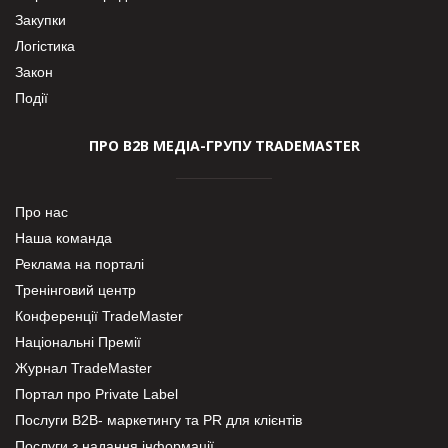
Закупки
Логістика
Закон
Події
ПРО В2В МЕДІА-ГРУПУ TRADEMASTER
Про нас
Наша команда
Реклама на порталі
Тренінговий центр
Конференції TradeMaster
Національні Премії
Журнал TradeMaster
Портал про Private Label
Послуги В2В- маркетингу та PR для клієнтів
Послуги з надання інформації