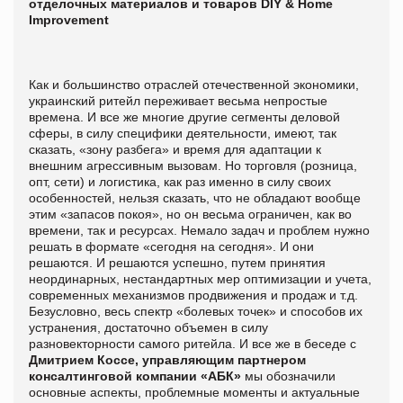
отделочных материалов и товаров DIY & Home
Improvemеnt
Как и большинство отраслей отечественной экономики,
украинский ритейл переживает весьма непростые
времена. И все же многие другие сегменты деловой
сферы, в силу специфики деятельности, имеют, так
сказать, «зону разбега» и время для адаптации к
внешним агрессивным вызовам. Но торговля (розница,
опт, сети) и логистика, как раз именно в силу своих
особенностей, нельзя сказать, что не обладают вообще
этим «запасов покоя», но он весьма ограничен, как во
времени, так и ресурсах. Немало задач и проблем нужно
решать в формате «сегодня на сегодня». И они
решаются. И решаются успешно, путем принятия
неординарных, нестандартных мер оптимизации и учета,
современных механизмов продвижения и продаж и т.д.
Безусловно, весь спектр «болевых точек» и способов их
устранения, достаточно объемен в силу
разновекторности самого ритейла. И все же в беседе с
Дмитрием Коссе, управляющим партнером
консалтинговой компании «АБК»
мы обозначили
основные аспекты, проблемные моменты и актуальные