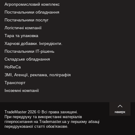
Агропромисловий комплекс
Постачальники обладнання
Постачальники послуг
Логістичні компанії
Тара та упаковка
Харчові добавки. Інгредієнти.
Постачальники IT-рішень
Складське обладнання
HoReCa
ЗМІ, Агенції, реклама, поліграфія
Транспорт
Іноземні компанії
TradeMaster 2026 © Всі права захищені.
При передруку та використанні матеріалів
гіперпосилання на Trademaster.ua у першому абзаці
передрукованої статті обов'язкове.