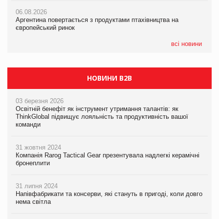
05.08.2026
06.08.2026
06.08.2026
Смачне поповнення дитячого меню: у VARUS з’явилися
Аргентина повертається з продуктами птахівництва на
Аргентина повертається з продуктами птахівництва на
новинки від ТМ ТОКЕРИ
європейський ринок
європейський ринок
05.08.2026
всі новини
Сергій Лісунов про заморожені хлібобулочні вироби на
PrivateLabel&FMCG Master 2026
НОВИНИ B2B
03 березня 2026
Освітній бенефіт як інструмент утримання талантів: як
ThinkGlobal підвищує лояльність та продуктивність вашої
команди
31 жовтня 2024
Компанія Rarog Tactical Gear презентувала надлегкі керамічні
бронеплити
31 липня 2024
Напівфабрикати та консерви, які стануть в пригоді, коли довго
нема світла