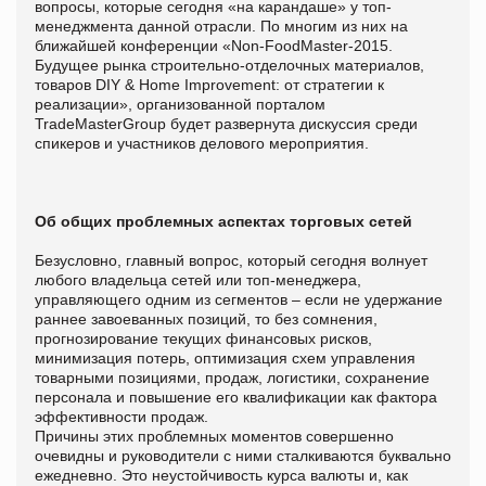
вопросы, которые сегодня «на карандаше» у топ-
менеджмента данной отрасли. По многим из них на
ближайшей конференции «Non-FoodMaster-2015.
Будущее рынка строительно-отделочных материалов,
товаров DIY & Home Improvemеnt: от стратегии к
реализации», организованной порталом
TradeMasterGroup будет развернута дискуссия среди
спикеров и участников делового мероприятия.
Об общих проблемных аспектах торговых сетей
Безусловно, главный вопрос, который сегодня волнует
любого владельца сетей или топ-менеджера,
управляющего одним из сегментов – если не удержание
раннее завоеванных позиций, то без сомнения,
прогнозирование текущих финансовых рисков,
минимизация потерь, оптимизация схем управления
товарными позициями, продаж, логистики, сохранение
персонала и повышение его квалификации как фактора
эффективности продаж.
Причины этих проблемных моментов совершенно
очевидны и руководители с ними сталкиваются буквально
ежедневно. Это неустойчивость курса валюты и, как