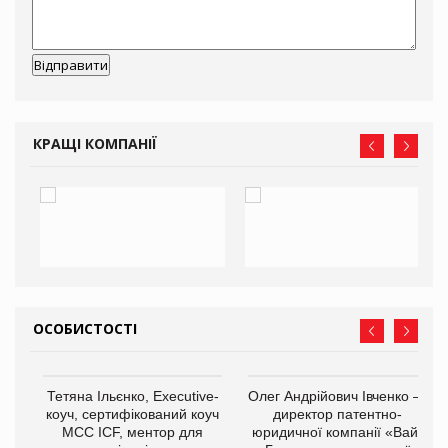
КРАЩІ КОМПАНІЇ
ОСОБИСТОСТІ
,
Тетяна Ільєнко, Executive-
Олег Андрійович Івченко —
ОВ
коуч, сертифікований коуч
директор патентно-
МСС ICF, ментор для
юридичної компанії «Вайз