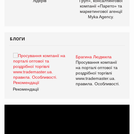
лідерів
Груп», консалтингової
компанії «Парето» та
маркетингової агенції
Myka Agency.
БЛОГИ
Брагина Людмила
ї
Просування компанії
а
на порталі оптової та
роздрібної торгівлі
www.trademaster.ua.
і.
правила. Особливості.
Рекомендації
Ре