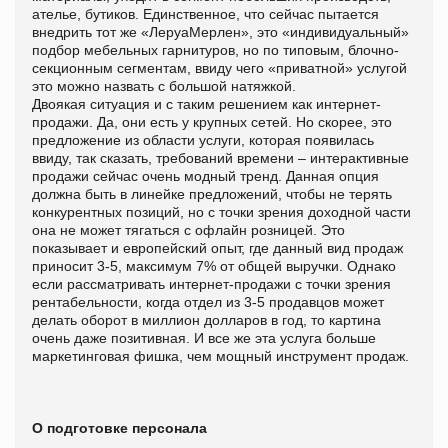
ателье, бутиков. Единственное, что сейчас пытается
внедрить тот же «ЛеруаМерлен», это «индивидуальный»
подбор мебельных гарнитуров, но по типовым, блочно-
секционным сегментам, ввиду чего «приватной» услугой
это можно назвать с большой натяжкой.
Двоякая ситуация и с таким решением как интернет-
продажи. Да, они есть у крупных сетей. Но скорее, это
предложение из области услуги, которая появилась
ввиду, так сказать, требований времени – интерактивные
продажи сейчас очень модный тренд. Данная опция
должна быть в линейке предложений, чтобы не терять
конкурентных позиций, но с точки зрения доходной части
она не может тягаться с офлайн розницей. Это
показывает и европейский опыт, где данный вид продаж
приносит 3-5, максимум 7% от общей выручки. Однако
если рассматривать интернет-продажи с точки зрения
рентабельности, когда отдел из 3-5 продавцов может
делать оборот в миллион долларов в год, то картина
очень даже позитивная. И все же эта услуга больше
маркетинговая фишка, чем мощный инструмент продаж.
О подготовке персонала