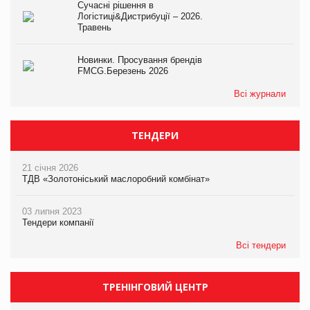
Сучасні рішення в
Логістиці&Дистрибуції – 2026.
Травень
Новинки. Просування брендів
FMCG.Березень 2026
Всі журнали
ТЕНДЕРИ
21 січня 2026
ТДВ «Золотоніський маслоробний комбінат»
03 липня 2023
Тендери компанії
Всі тендери
ТРЕНІНГОВИЙ ЦЕНТР