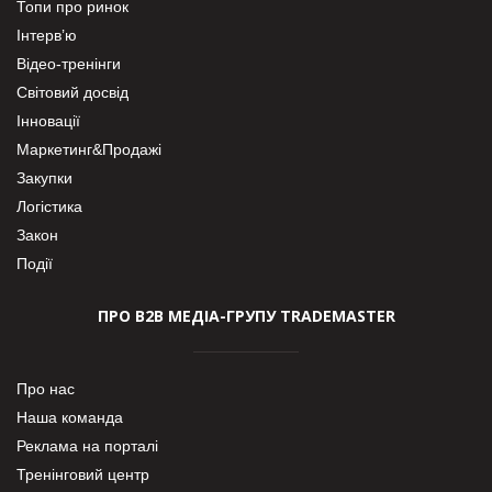
Топи про ринок
Інтерв’ю
Відео-тренінги
Світовий досвід
Інновації
Маркетинг&Продажі
Закупки
Логістика
Закон
Події
ПРО В2В МЕДІА-ГРУПУ TRADEMASTER
Про нас
Наша команда
Реклама на порталі
Тренінговий центр