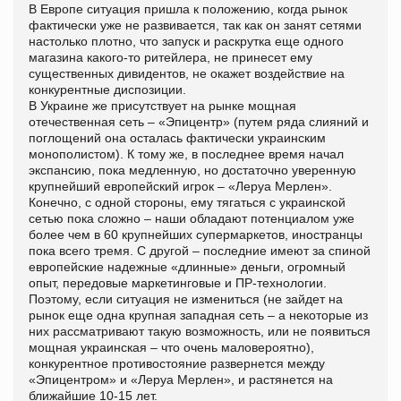
В Европе ситуация пришла к положению, когда рынок
фактически уже не развивается, так как он занят сетями
настолько плотно, что запуск и раскрутка еще одного
магазина какого-то ритейлера, не принесет ему
существенных дивидентов, не окажет воздействие на
конкурентные диспозиции.
В Украине же присутствует на рынке мощная
отечественная сеть – «Эпицентр» (путем ряда слияний и
поглощений она осталась фактически украинским
монополистом). К тому же, в последнее время начал
экспансию, пока медленную, но достаточно уверенную
крупнейший европейский игрок – «Леруа Мерлен».
Конечно, с одной стороны, ему тягаться с украинской
сетью пока сложно – наши обладают потенциалом уже
более чем в 60 крупнейших супермаркетов, иностранцы
пока всего тремя. С другой – последние имеют за спиной
европейские надежные «длинные» деньги, огромный
опыт, передовые маркетинговые и ПР-технологии.
Поэтому, если ситуация не измениться (не зайдет на
рынок еще одна крупная западная сеть – а некоторые из
них рассматривают такую возможность, или не появиться
мощная украинская – что очень маловероятно),
конкурентное противостояние развернется между
«Эпицентром» и «Леруа Мерлен», и растянется на
ближайшие 10-15 лет.