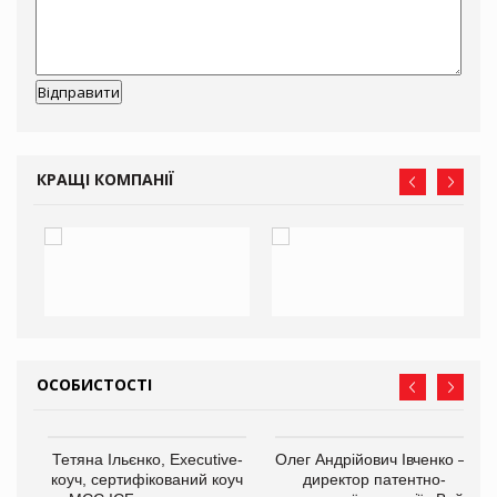
КРАЩІ КОМПАНІЇ
ОСОБИСТОСТІ
,
Тетяна Ільєнко, Executive-
Олег Андрійович Івченко —
ОВ
коуч, сертифікований коуч
директор патентно-