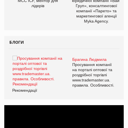
МСС ICF, ментор для
юридичної компанії «Вайз
лідерів
Груп», консалтингової
компанії «Парето» та
маркетингової агенції
Myka Agency.
БЛОГИ
Брагина Людмила
ї
Просування компанії
а
на порталі оптової та
роздрібної торгівлі
www.trademaster.ua.
і.
правила. Особливості.
Рекомендації
Ре