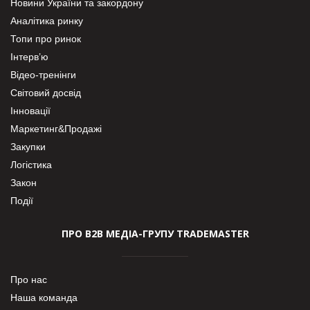
Новини України та закордону
Аналітика ринку
Топи про ринок
Інтерв’ю
Відео-тренінги
Світовий досвід
Інновації
Маркетинг&Продажі
Закупки
Логістика
Закон
Події
ПРО В2В МЕДІА-ГРУПУ TRADEMASTER
Про нас
Наша команда