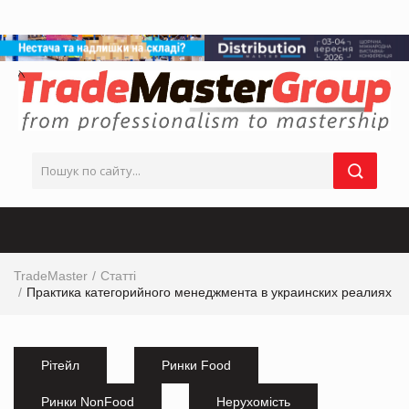
TradeMaster
Статті
Практика категорийного менеджмента в украинских реалиях
Рітейл
Ринки Food
Ринки NonFood
Нерухомість