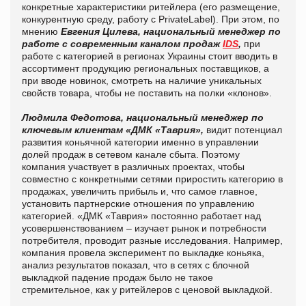
конкретные характеристики ритейлера (его размещение,
конкурентную среду, работу с PrivateLabel). При этом, по
мнению
Евгения Цилева, национальный менеджер по
работе с современным каналом продаж
IDS
,
при
работе с категорией в регионах Украины стоит вводить в
ассортимент продукцию региональных поставщиков, а
при вводе новинок, смотреть на наличие уникальных
свойств товара, чтобы не поставить на полки «клонов».
Людмила Федотова, национальный менеджер по
ключевым клиентам «ДМК «Таврия»,
видит потенциал
развития коньячной категории именно в управлении
долей продаж в сетевом канале сбыта. Поэтому
компания участвует в различных проектах, чтобы
совместно с конкретными сетями приростить категорию в
продажах, увеличить прибыль и, что самое главное,
установить партнерские отношения по управлению
категорией. «ДМК «Таврия» постоянно работает над
усовершенствованием – изучает рынок и потребности
потребителя, проводит разные исследования. Например,
компания провела эксперимент по выкладке коньяка,
анализ результатов показал, что в сетях с блочной
выкладкой падение продаж было не такое
стремительное, как у ритейлеров с ценовой выкладкой.