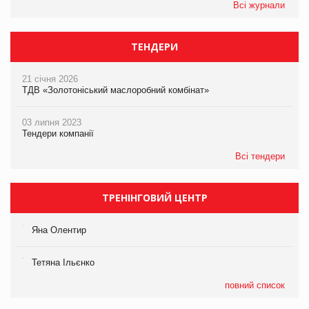
Всі журнали
ТЕНДЕРИ
21 січня 2026
ТДВ «Золотоніський маслоробний комбінат»
03 липня 2023
Тендери компанії
Всі тендери
ТРЕНІНГОВИЙ ЦЕНТР
Яна Олентир
Тетяна Ільєнко
повний список