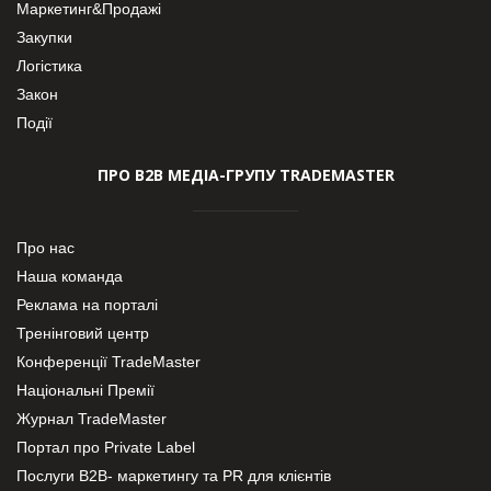
Маркетинг&Продажі
Закупки
Логістика
Закон
Події
ПРО В2В МЕДІА-ГРУПУ TRADEMASTER
Про нас
Наша команда
Реклама на порталі
Тренінговий центр
Конференції TradeMaster
Національні Премії
Журнал TradeMaster
Портал про Private Label
Послуги В2В- маркетингу та PR для клієнтів