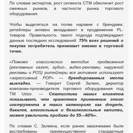
По словам экспертов, рост сегмента СТМ обеспечит рост
смежных рынков, в частности рынка торгового
оборудования.
Чтобы выделяться на полке наравне с брендами,
ритейлеры активно вкладывают в продвижение PL-
товаров. Правильность такого подхода подтверждают
данные последних исследований:
75% всех решений о
покупке потребитель принимает именно в торговой
точке.
«Помимо классических методик продвижения
(рекламных газет, аудио-, видео-рекламы, наружной
рекламы и POS) ритейлеры все активнее используют
«агрессивный POP» —
брендированные места
выкладки.
—
Говорит Сергей Залкин, директор
компании-производителя торгового оборудования под
ТМ Ustor.
—
Статистика наших клиентов
показывает, что грамотное применение этого
инструмента в таких категориях как
drogerie,
бакалея, алкогольные и безалкогольные напитки,
может увеличить продажи до 55
—
60%».
По словам С. Залкина, если ранее заказчиками были
востребованы преимущественно стандартные