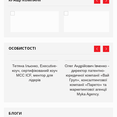
ОСОБИСТОСТІ
,
Тетяна Ільєнко, Executive-
Олег Андрійович Івченко —
ОВ
коуч, сертифікований коуч
директор патентно-
МСС ICF, ментор для
юридичної компанії «Вайз
лідерів
Груп», консалтингової
компанії «Парето» та
маркетингової агенції
Myka Agency.
БЛОГИ