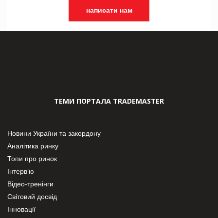
написати нам
ТЕМИ ПОРТАЛА TRADEMASTER
Новини України та закордону
Аналітика ринку
Топи про ринок
Інтерв’ю
Відео-тренінги
Світовий досвід
Інновації