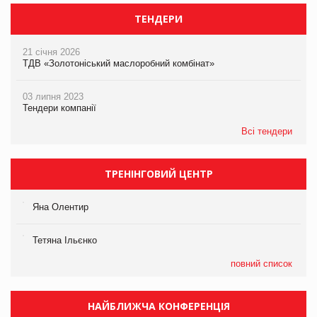
ТЕНДЕРИ
21 січня 2026
ТДВ «Золотоніський маслоробний комбінат»
03 липня 2023
Тендери компанії
Всі тендери
ТРЕНІНГОВИЙ ЦЕНТР
Яна Олентир
Тетяна Ільєнко
повний список
НАЙБЛИЖЧА КОНФЕРЕНЦІЯ