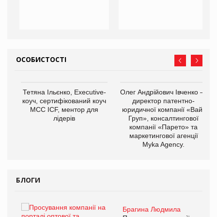
ОСОБИСТОСТІ
,
Тетяна Ільєнко, Executive-
Олег Андрійович Івченко —
ОВ
коуч, сертифікований коуч
директор патентно-
МСС ICF, ментор для
юридичної компанії «Вайз
лідерів
Груп», консалтингової
компанії «Парето» та
маркетингової агенції
Myka Agency.
БЛОГИ
Брагина Людмила