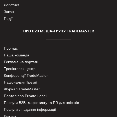
Логістика
Закон
Події
ПРО В2В МЕДІА-ГРУПУ TRADEMASTER
Про нас
Наша команда
Реклама на порталі
Тренінговий центр
Конференції TradeMaster
Національні Премії
Журнал TradeMaster
Портал про Private Label
Послуги В2В- маркетингу та PR для клієнтів
Послуги з надання інформації
Відгуки