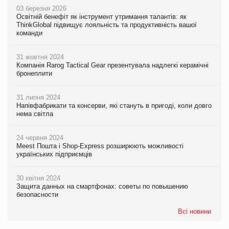
03 березня 2026
Освітній бенефіт як інструмент утримання талантів: як
ThinkGlobal підвищує лояльність та продуктивність вашої
команди
31 жовтня 2024
Компанія Rarog Tactical Gear презентувала надлегкі керамічні
бронеплити
31 липня 2024
Напівфабрикати та консерви, які стануть в пригоді, коли довго
нема світла
24 червня 2024
Meest Пошта і Shop-Express розширюють можливості
українських підприємців
30 квітня 2024
Защита данных на смартфонах: советы по повышению
безопасности
Всі новини