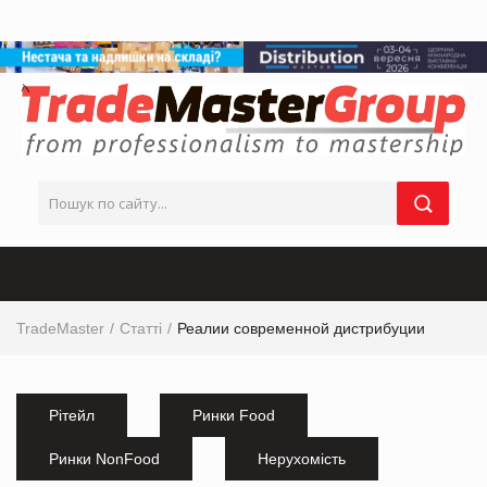
TradeMaster
Статті
Реалии современной дистрибуции
Рітейл
Ринки Food
Ринки NonFood
Нерухомість