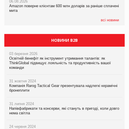
06.08.2026
05.08.2026
Amazon поверне клієнтам 600 млн доларів за раніше сплачені
05.08.2026
У Євросоюзі набули чинності нові правила щодо штучного
мита
Сергій Лісунов про заморожені хлібобулочні вироби на
інтелекту
PrivateLabel&FMCG Master 2026
всі новини
НОВИНИ B2B
03 березня 2026
Освітній бенефіт як інструмент утримання талантів: як
ThinkGlobal підвищує лояльність та продуктивність вашої
команди
31 жовтня 2024
Компанія Rarog Tactical Gear презентувала надлегкі керамічні
бронеплити
31 липня 2024
Напівфабрикати та консерви, які стануть в пригоді, коли довго
нема світла
24 червня 2024