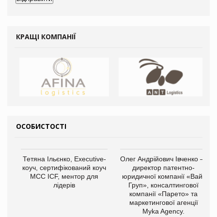
КРАЩІ КОМПАНІЇ
ОСОБИСТОСТІ
Тетяна Ільєнко, Executive-
Олег Андрійович Івченко —
коуч, сертифікований коуч
директор патентно-
МСС ICF, ментор для
юридичної компанії «Вайз
лідерів
Груп», консалтингової
компанії «Парето» та
маркетингової агенції
Myka Agency.