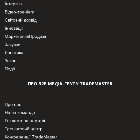
Інтерв’ю
Відео-тренінги
Світовий досвід
Інновації
Маркетинг&Продажі
Закупки
Логістика
Закон
Події
ПРО В2В МЕДІА-ГРУПУ TRADEMASTER
Про нас
Наша команда
Реклама на порталі
Тренінговий центр
Конференції TradeMaster