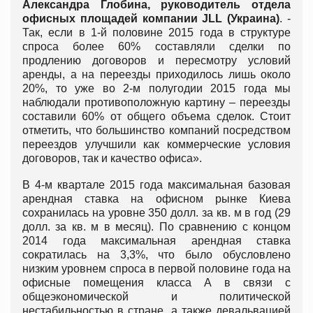
Александра Глобина, руководитель отдела
офисных площадей компании
JLL
(Украина)
. -
Так, если в 1-й половине 2015 года в структуре
спроса более 60% составляли сделки по
продлению договоров и пересмотру условий
аренды, а на переезды приходилось лишь около
20%, то уже во 2-м полугодии 2015 года мы
наблюдали противоположную картину – переезды
составили 60% от общего объема сделок. Стоит
отметить, что большинство компаний посредством
переездов улучшили как коммерческие условия
договоров, так и качество офиса».
В 4-м квартале 2015 года максимальная базовая
арендная ставка на офисном рынке Киева
сохранилась на уровне 350 долл. за кв. м в год (29
долл. за кв. м в месяц). По сравнению с концом
2014 года максимальная арендная ставка
сократилась на 3,3%, что было обусловлено
низким уровнем спроса в первой половине года на
офисные помещения класса А в связи с
общеэкономической и политической
нестабильностью в стране, а также девальвацией