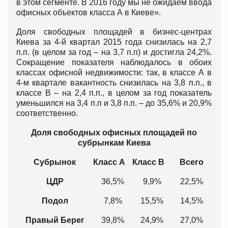
в этом сегменте. В 2016 году мы не ожидаем ввода
офисных объектов класса А в Киеве».
Доля свободных площадей в бизнес-центрах
Киева за 4-й квартал 2015 года снизилась на 2,7
п.п. (в целом за год – на 3,7 п.п) и достигла 24,2%.
Сокращение показателя наблюдалось в обоих
классах офисной недвижимости: так, в классе А в
4-м квартале вакантность снизилась на 3,8 п.п., в
классе B – на 2,4 п.п., в целом за год показатель
уменьшился на 3,4 п.п и 3,8 п.п. – до 35,6% и 20,9%
соответственно.
Доля свободных офисных площадей по
субрынкам Киева
Субрынок
Класс А
Класс В
Всего
ЦДР
36,5%
9,9%
22,5%
Подол
7,8%
15,5%
14,5%
Правый Берег
39,8%
24,9%
27,0%