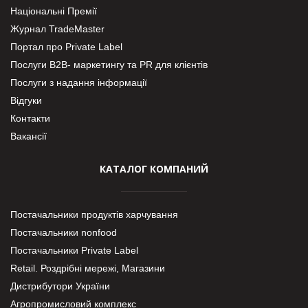
Національні Премії
Журнал TradeMaster
Портал про Private Label
Послуги В2В- маркетингу та PR для клієнтів
Послуги з надання інформації
Відгуки
Контакти
Вакансії
КАТАЛОГ КОМПАНИЙ
Постачальники продуктів харчування
Постачальники nonfood
Постачальники Private Label
Retail. Роздрібні мережі, Магазини
Дистрибутори України
Агропромисловий комплекс