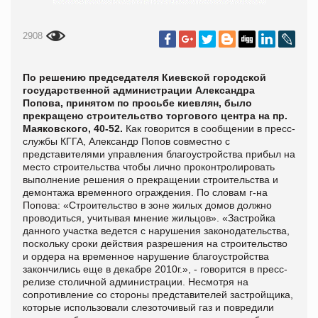
2908
По решению председателя Киевской городской
государственной администрации Александра
Попова, принятом по просьбе киевлян, было
прекращено строительство торгового центра на пр.
Маяковского, 40-52.
Как говорится в сообщении в
пресс-
службы КГГА, Александр Попов совместно с
представителями управления благоустройства прибыл на
место строительства чтобы лично проконтролировать
выполнение решения о прекращении строительства и
демонтажа временного ограждения. По словам г-на
Попова: «Строительство в зоне жилых домов должно
проводиться, учитывая мнение жильцов». «Застройка
данного участка ведется с нарушения законодательства,
поскольку сроки действия разрешения на строительство
и ордера на временное нарушение благоустройства
закончились еще в декабре 2010г.», - говорится в пресс-
релизе столичной администрации. Несмотря на
сопротивление со стороны представителей застройщика,
которые использовали слезоточивый газ и повредили