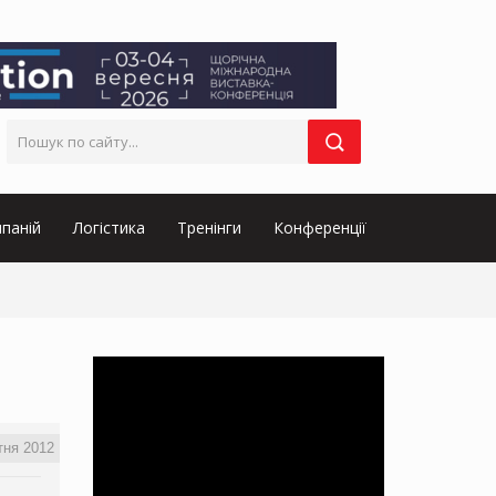
паній
Логістика
Тренінги
Конференції
тня 2012