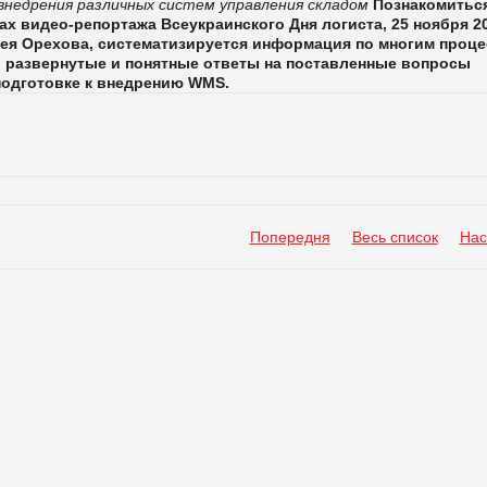
внедрения различных систем управления складом
Познакомиться
ках
видео-репортажа Всеукраинского Дня логиста, 25 ноября 20
рея Орехова, систематизируется информация по многим проц
, развернутые и понятные ответы на поставленные вопросы
подготовке к внедрению
WMS
.
Попередня
Весь список
Нас