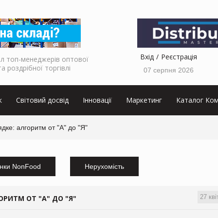
Вхід
Реєстрація
л топ-менеджерів оптової
та роздрібної торгівлі
07 серпня 2026
к
Світовий досвід
Інновації
Маркетинг
Каталог Ком
дке: алгоритм от "А" до "Я"
нки NonFood
Нерухомість
27 кві
ОРИТМ ОТ "А" ДО "Я"