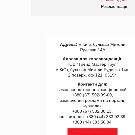
правила. Особливості.
ії
Рекомендації
Адреса:
м.Київ, бульвар Миколи
Руденка 14А
Адреса для кореспонденції:
ТОВ "Tрейд Мастер Груп"
м.Київ, бульвар Миколи Руденка 14а,
2 поверх, оф 121, 03194
Контакти для:
замовлення треннгів, конференцій:
+380 (67) 502-99-00,
замовлення реклами на порталі,
журналах:
+380 (67) 502 30 13,
інші питання: +380 (44) 383 92 39,
+380 (44) 383 50 34.