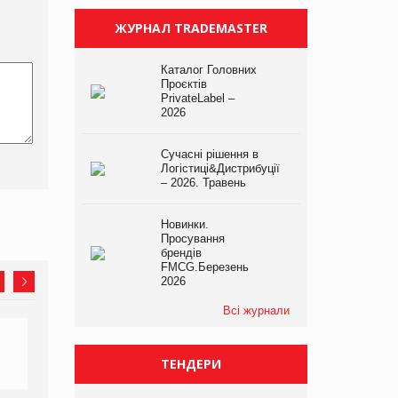
ЖУРНАЛ TRADEMASTER
Каталог Головних
Проєктів
PrivateLabel –
2026
Сучасні рішення в
Логістиці&Дистрибуції
– 2026. Травень
Новинки.
Просування
брендів
FMCG.Березень
2026
Всі журнали
ТЕНДЕРИ