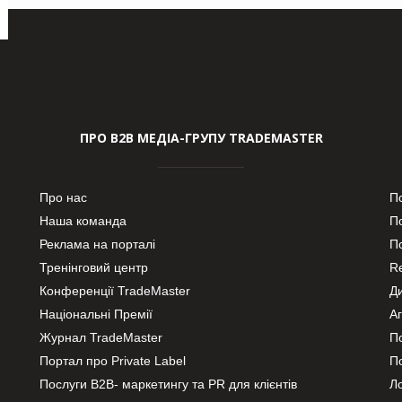
ПРО В2В МЕДІА-ГРУПУ TRADEMASTER
Про нас
П
Наша команда
П
Реклама на порталі
По
Тренінговий центр
Re
Конференції TradeMaster
Д
Національні Премії
А
Журнал TradeMaster
П
Портал про Private Label
П
Послуги В2В- маркетингу та PR для клієнтів
Ло