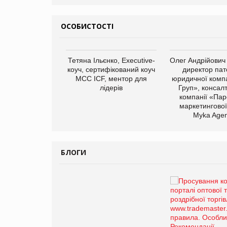
ОСОБИСТОСТІ
арас Ігорович,
Тетяна Ільєнко, Executive-
Олег Андрійович
иробництва ТОВ
коуч, сертифікований коуч
директор пат
Герчак"
МСС ICF, ментор для
юридичної компа
лідерів
Груп», консал
компанії «Пар
маркетингової
Myka Agen
БЛОГИ
Брагина Людмила
Просування компанії на
порталі оптової та
роздрібної торгівлі
www.trademaster.ua.