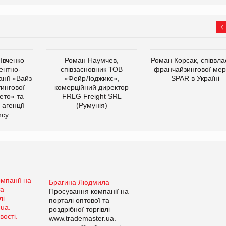
 Івченко —
Роман Наумчев,
Роман Корсак, співвла
ентно-
співзасновник ТОВ
франчайзингової мер
нії «Вайз
«ФейрЛоджикс»,
SPAR в Україні
тингової
комерційний директор
ето» та
FRLG Freight SRL
 агенції
(Румунія)
cy.
Брагина Людмила
Просування компанії на
порталі оптової та
роздрібної торгівлі
www.trademaster.ua.