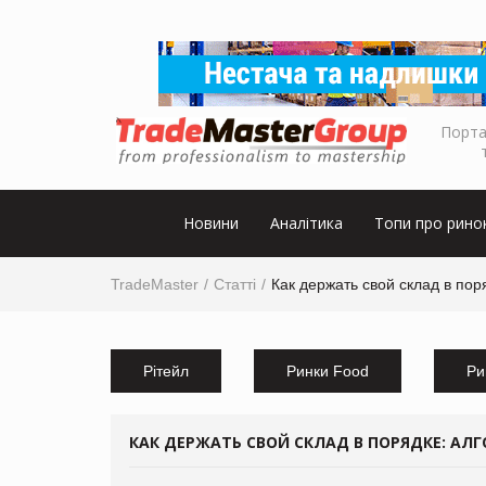
Порта
Новини
Аналітика
Топи про рино
TradeMaster
Статті
Как держать свой склад в поря
Рітейл
Ринки Food
Ри
КАК ДЕРЖАТЬ СВОЙ СКЛАД В ПОРЯДКЕ: АЛГ