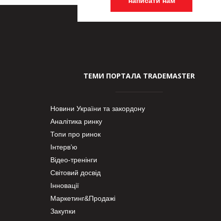
написати нам
ТЕМИ ПОРТАЛА TRADEMASTER
Новини України та закордону
Аналітика ринку
Топи про ринок
Інтерв’ю
Відео-тренінги
Світовий досвід
Інновації
Маркетинг&Продажі
Закупки