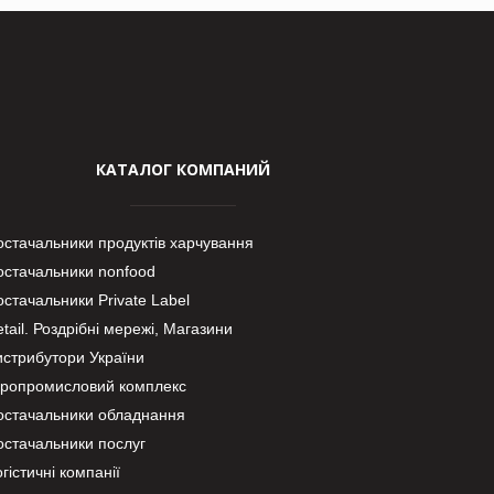
КАТАЛОГ КОМПАНИЙ
остачальники продуктів харчування
остачальники nonfood
стачальники Private Label
tail. Роздрібні мережі, Магазини
истрибутори України
гропромисловий комплекс
остачальники обладнання
остачальники послуг
гістичні компанії