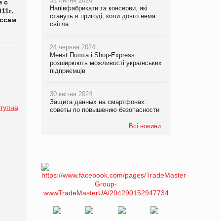
31 липня 2024
 с
Напівфабрикати та консерви, які
11г.
стануть в пригоді, коли довго нема
ессам
світла
24 червня 2024
Meest Пошта і Shop-Express
розширюють можливості українських
підприємців
30 квітня 2024
Защита данных на смартфонах:
тупна
советы по повышению безопасности
Всі новини