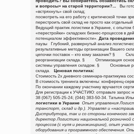
проводить? Вы собираетесь обзавестись скл
и вопросы» на старой территории?...
Вы гото
«встряхнуть» свой склад;
посмотреть на его работу с критической точки зр
перестроить свой склад не просто как отдельный
Ведущий практик логистики в Украине
, с опытом 
«перестройки» складских бизнес-процессов в дейс
потенциалом эффективности».
Дата проведения:
паузы
Глубокий, развернутый анализ логистиче
результативные методы организации Вашего скл
цепочки поставок – кто кому заказчик?
§
С
кл
реорганизации склада.
§ Оптимизация основны
системы управления складом.
§
Основные ро
склада.
Ценовая политика:
Стоимость 2х дневного семинара-практикума сост
В стоимость тренинга включены: конференц-серв
По окончании каждому участнику вручается серт
Для регистрации к УЧАСТИЮ: отправьте запрос 
38 (067) 505-25-24; (044) 383-50-34. Татьяна Ил
логистики в Украине
Опыт управления Логисти
транспорт, склад и др.). Управлял и «настраи
Дистрибутора, так и со стороны конечного зв
директор Логистики национальной розничной 
процессов (с нуля и реинжиниринг), опыт учас
оборудования и программного обеспечения
.
Опы