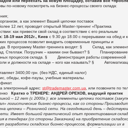
адом или переехать на новую площадку, оставив все «пробл
вы по-новому посмотреть на бизнес-процессы своего склада:
ения;
 организм, а как элемент Вашей цепочки поставок
более 12 лет, проводит открытый
Master
-тренинг
«Практика
твии: как привести свой склад в соответствие с его реальным
 18-19 мая 2012г.,
Киев
с 9.30 до 18.00 с перерывами на обед и 
ских процессов позволит внедрить современные принципы и
ада. В программу
Master-
тренинга входят:
§
Склад, как элемен
ад. Стеллаж. Погрузчик – какими они бывают?
§ Планирование
х процессов склада.
§
Демонстрация работы современной
ли и должности на складе – кого как называть?
§
Автоматиза
авляет 3400,00 грн. (без НДС, единый налог)
ис, обеды, кофе-паузы, учебные материалы.
ификат.
на электронный адрес:
st
@
trademaster
.
com
.
ua
, или позвоните по тел
ьенко
Кратко о ТРЕНЕРЕ:
АНДРЕЙ ОРЕХОВ, ведущий практик
кой – 12 лет (с 2000г.): все элементы цепочки поставок (закуп
вал» логистические бизнес-процессы, как со стороны Производит
ена цепочки – Розничной сети. На сегодняшний день – действую
сети. Имеет большой практический опыт проектирования склад
тия в тендерах (со стороны Заказчика) на приобретение складск
т разработки складских бизнес
-
процессов,
формализации их в