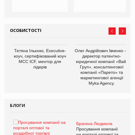
ОСОБИСТОСТІ
,
Тетяна Ільєнко, Executive-
Олег Андрійович Івченко —
ОВ
коуч, сертифікований коуч
директор патентно-
МСС ICF, ментор для
юридичної компанії «Вайз
лідерів
Груп», консалтингової
компанії «Парето» та
маркетингової агенції
Myka Agency.
БЛОГИ
Брагина Людмила
ї
Просування компанії
а
на порталі оптової та