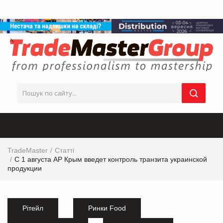
TradeMaster
Статті
С 1 августа АР Крым введет контроль транзита украинской
продукции
Рітейл
Ринки Food