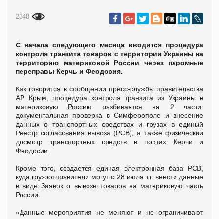
2348
С начала следующего месяца вводится процедура
контроля транзита товаров с территории Украины на
территорию материковой России через паромные
переправы Керчь и Феодосия.
Как говорится в сообщении пресс-службы правительства
АР Крым, процедура контроля транзита из Украины в
материковую Россию разбивается на 2 части:
документальная проверка в Симферополе и внесение
данных о транспортных средствах и грузах в единый
Реестр согласования вывоза (РСВ), а также физический
досмотр транспортных средств в портах Керчи и
Феодосии.
Кроме того, создается единая электронная база РСВ,
куда грузоотправители могут с 28 июля т.г. внести данные
в виде Заявок о вывозе товаров на материковую часть
России.
«Данные мероприятия не меняют и не ограничивают