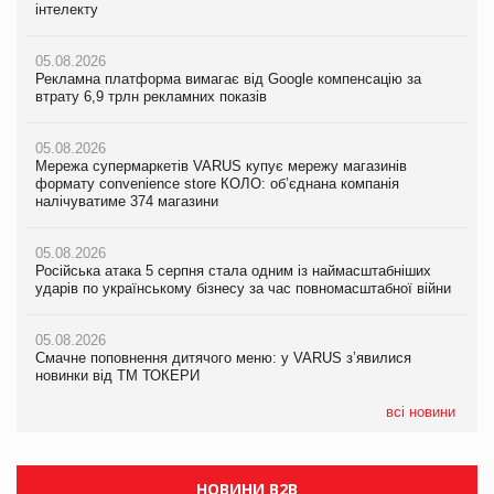
інтелекту
формату convenience store КОЛО: об’єднана компанія
інтелекту
налічуватиме 374 магазини
05.08.2026
05.08.2026
Рекламна платформа вимагає від Google компенсацію за
05.08.2026
Рекламна платформа вимагає від Google компенсацію за
втрату 6,9 трлн рекламних показів
Російська атака 5 серпня стала одним із наймасштабніших
втрату 6,9 трлн рекламних показів
ударів по українському бізнесу за час повномасштабної війни
05.08.2026
05.08.2026
Мережа супермаркетів VARUS купує мережу магазинів
05.08.2026
Adidas витратила понад $1 млрд на маркетинг за квартал
формату convenience store КОЛО: об’єднана компанія
Смачне поповнення дитячого меню: у VARUS з’явилися
налічуватиме 374 магазини
новинки від ТМ ТОКЕРИ
05.08.2026
Amazon звинуватили у недостовірній рекламі екологічних
05.08.2026
05.08.2026
продуктів
Російська атака 5 серпня стала одним із наймасштабніших
Сергій Лісунов про заморожені хлібобулочні вироби на
ударів по українському бізнесу за час повномасштабної війни
PrivateLabel&FMCG Master 2026
05.08.2026
AstraZeneca обговорює найбільшу угоду десятиліття
05.08.2026
04.08.2026
Смачне поповнення дитячого меню: у VARUS з’явилися
Через атаку РФ у Дніпрі пошкоджено склад шоколаду
новинки від ТМ ТОКЕРИ
Millennium
всі новини
НОВИНИ B2B