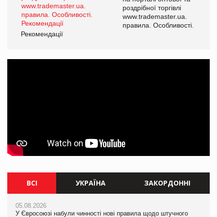
роздрібної торгівлі
www.trademaster.ua.
і.
правила. Особливості.
Рекомендації
Ре
ВСІ
УКРАЇНА
ЗАКОРДОННІ
05.08.2026
05.08.2026
05.08.2026
У Євросоюзі набули чинності нові правила щодо штучного
Мережа супермаркетів VARUS купує мережу магазинів
У Євросоюзі набули чинності нові правила щодо штучного