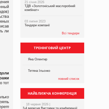
щения
21 січня 2026
ТДВ «Золотоніський маслоробний
онный
комбінат»
ндов)
ьства
скных
03 липня 2023
Тендери компанії
писав
ть ли
Всі тендери
ТРЕНІНГОВИЙ ЦЕНТР
Яна Олентир
Тетяна Ільєнко
 доли
ражи
повний список
о тот
НАЙБЛИЖЧА КОНФЕРЕНЦІЯ
лько
рять
18 червня 2026 |
берет
3-4 вересня Виставки та конференції