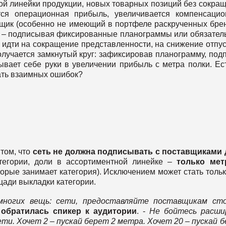
ой линейки продукции, новых товарных позиций без сокра
тся операционная прибыль, увеличивается компенсаци
авщик (особенно не имеющий в портфеле раскрученных бре
я – подписывая фиксированные планограммы или обязател
 идти на сокращение представленности, на снижение отпу
получается замкнутый круг: зафиксировав планограмму, под
ывает себе руки в увеличении прибыль с метра полки. Ес
жать взаимных ошибок?
том, что
сеть не должна подписывать с поставщиками
атегории, доли в ассортиментной линейке –
только мет
торые занимает категория). Исключением может стать тольк
щади выкладки категории.
 многих вещь: сети, предоставляйте поставщикам сто
-
обратилась спикер к аудитории
. -
Не бойтесь расши
и. Хочет 2 – пускай берет 2 метра. Хочет 20 – пускай 