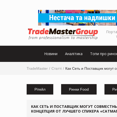
Порта
Новини
Аналітика
Топи про рино
TradeMaster
Статті
Как Сеть и Поставщик могут 
Рітейл
Ринки Food
Ри
КАК СЕТЬ И ПОСТАВЩИК МОГУТ СОВМЕСТН
КОНЦЕПЦИЯ ОТ ЛУЧШЕГО СПИКЕРА «CATMA