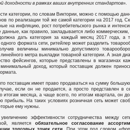
ой доходности в рамках ваших внутренних стандартов».
сти категории, по словам Виктории, можно с помощью дан
нов по реализации той же самой категории на 2017 год. С
нные на инфляцию, рост потребительского рынка и интенс
 данные, как правило, закладывается либо коммерческим,
должна дать категория за каждый месяц 2017 года, а 
одного формата сети, ритейлер может разделить товароо
олучив величины минимально допустимого товарообор
линейного метра выкладки товарной категории. А зная ди
ство фейсингов, которые представлены в магазинах ка
 минимальный доход, который поставщик должен принос
формата.
что поставщик имеет право продаваться на сумму большую
лучае, если он не продается, а просто представлен в с
о итогам месяца, а чаще всего, по итогам квартала, он д
ю прибыль. На таких условиях розничная сеть может сво
которые ему нужны.
 увеличению эффективности сотрудничества между сет
вой, является
обязательное согласование ассортим
ции торговых точек сети
. При этом под словом «фо