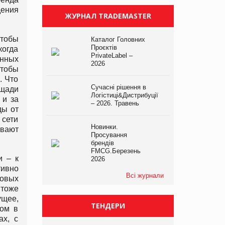
дения
ЖУРНАЛ TRADEMASTER
чтобы
Каталог Головних
Проєктів
когда
PrivateLabel –
нных
2026
тобы
. Что
Сучасні рішення в
ощади
Логістиці&Дистрибуції
 и за
– 2026. Травень
ды от
 сети
Новинки.
ивают
Просування
брендів
FMCG.Березень
и – к
2026
тивно
Всі журнали
повых
тоже
ущее,
ТЕНДЕРИ
том в
ах, с