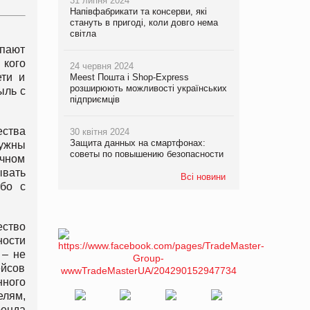
31 липня 2024
Напівфабрикати та консерви, які
стануть в пригоді, коли довго нема
світла
упают
 кого
24 червня 2024
ети и
Meest Пошта і Shop-Express
розширюють можливості українських
ыль с
підприємців
ества
30 квітня 2024
Защита данных на смартфонах:
нужны
советы по повышению безопасности
очном
вать
Всі новини
ибо с
ество
ности
 – не
ейсов
нного
елям,
енда