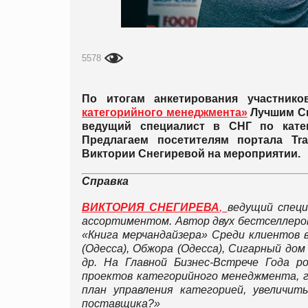
5578
По итогам анкетирования участник
категорийного менеджмента»
Лучшим Сп
ведущий специалист в СНГ по кате
Предлагаем посетителям портала Tr
Виктории Снегиревой на мероприятии.
Справка
ВИКТОРИЯ СНЕГИРЕВА
,
ведущий спец
ассортиментом. Автор двух бестселлеров
«Книга мерчандайзера» Среди клиентов в
(Одесса), Обжора (Одесса), Сигарный до
др. На Главной Бизнес-Встрече Года р
проектов категорийного менеджмента, г
план управления категорией, увеличи
поставщика?»