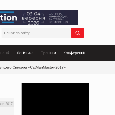
паній
Логістика
Тренінги
Конференції
Лучшего Спикера «CatManMaster-2017»
зня 2017