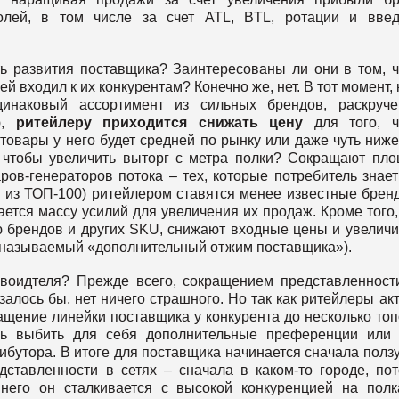
долей, в том числе за счет ATL, BTL, ротации и вве
ть развития поставщика? Заинтересованы ли они в том, 
 входил к их конкурентам? Конечно же, нет. В тот момент, 
динаковый ассортимент из сильных брендов, раскруче
ю,
ритейлеру приходится снижать цену
для того, ч
 товары у него будет средней по рынку или даже чуть ниже
 чтобы увеличить выторг с метра полки? Сокращают пл
ов-генераторов потока – тех, которые потребитель знает
и из ТОП-100) ритейлером ставятся менее известные брен
ется массу усилий для увеличения их продаж. Кроме того,
 брендов и других SKU, снижают входные цены и увелич
к называемый «дополнительный отжим поставщика»).
звоидтеля? Прежде всего, сокращением представленност
азалось бы, нет ничего страшного. Но так как ритейлеры ак
ращение линейки поставщика у конкурента до несколько то
ль выбить для себя дополнительные преференции или 
ибутора. В итоге для поставщика начинается сначала полз
ставленности в сетях – сначала в каком-то городе, по
него он сталкивается с высокой конкуренцией на полк