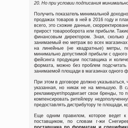
20. Но при условии подписания минимальн
Получить показатель минимальной доходно
продажах товаров в ней в 2016 году и пла
всего, это схожие данные, скорректирова
прирост товарооборота или прибыли. Такие
финансовым директором. Зная, сколько 
занимаемый ею метраж во всех магазинах 
на линейные (не квадратные) метры, п
минимально допустимой прибыли с одного 
фейсинга продукции поставщика и количе
формата, можно без проблем подсчитать
занимаемой площади в магазинах одного 
При этом в договоре должно указываться, 
указанная, но никак не на меньшую. В с
рекламирует/продвигает свои бренды, то п
компенсировать ритейлеру недополученну
предоставлять дистрибутору те площади, 
Еще одним правилом, которое ведет к
поставщиком, по словам г-жи Снегире
поставщика по форматам и специфика