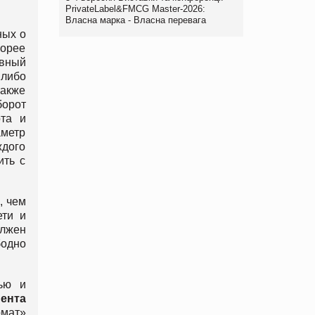
PrivateLabel&FMCG Master-2026:
Власна марка - Власна перевага
ных о
корее
ивный
 либо
также
борот
ота и
аметр
ждого
ить с
, чем
ети и
олжен
бодно
ью и
ента
рмат»