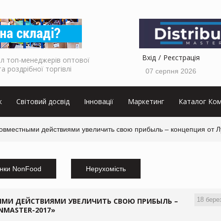
Вхід
Реєстрація
л топ-менеджерів оптової
та роздрібної торгівлі
07 серпня 2026
к
Світовий досвід
Інновації
Маркетинг
Каталог Ком
совместными действиями увеличить свою прибыль – концепция от 
нки NonFood
Нерухомість
18 бере
ЫМИ ДЕЙСТВИЯМИ УВЕЛИЧИТЬ СВОЮ ПРИБЫЛЬ –
NMASTER-2017»