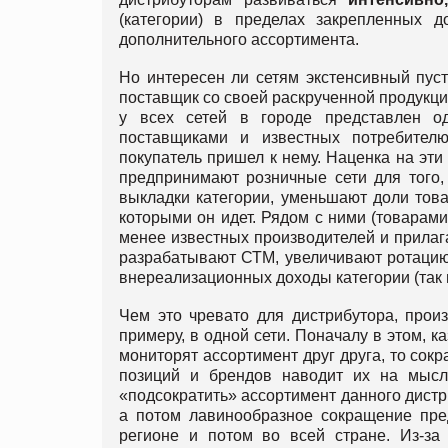
(категории) в пределах закрепленных 
дополнительного ассортимента.
Но интересен ли сетям экстенсивный пус
поставщик со своей раскрученной продукцией
у всех сетей в городе представлен о
поставщиками и известных потребител
покупатель пришел к нему. Наценка на эти
предпринимают розничные сети для того,
выкладки категории, уменьшают доли товар
которыми он идет. Рядом с ними (товарам
менее известных производителей и прилага
разрабатывают СТМ, увеличивают ротацию
внереализационных доходы категории (та
Чем это чревато для дистрибутора, прои
примеру, в одной сети. Поначалу в этом, к
мониторят ассортимент друг друга, то сок
позиций и брендов наводит их на мыс
«подсократить» ассортимент данного дистр
а потом лавинообразное сокращение пред
регионе и потом во всей стране. Из-за 