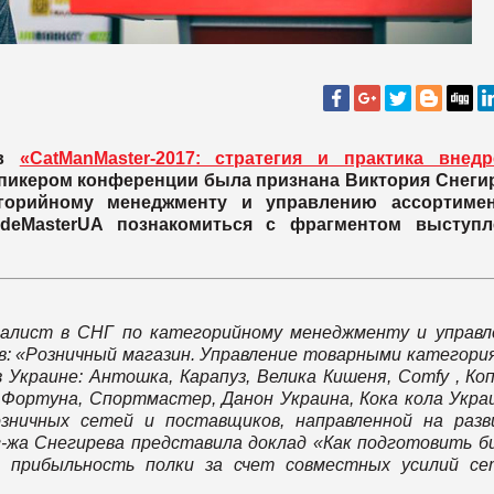
ов
«CatManMaster-2017: стратегия и практика внедр
икером конференции была признана Виктория Снегир
горийному менеджменту и управлению ассортимен
adeMasterUA познакомиться с фрагментом выступл
иалист в СНГ по категорийному менеджменту и управ
: «Розничный магазин. Управление товарными категори
 Украине: Антошка, Карапуз, Велика Кишеня, Comfy , Ко
м Фортуна, Спортмастер, Данон Украина, Кока кола Укра
озничных сетей и поставщиков, направленной на раз
-жа Снегирева представила доклад «Как подготовить б
ть прибыльность полки за счет совместных усилий се