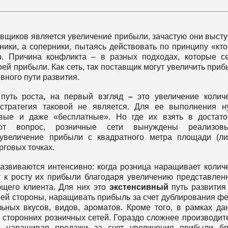
авщиков является увеличение прибыли, зачастую они выст
ики, а соперники, пытаясь действовать по принципу «кто
р. Причина конфликта – в разных подходах, которые с
ей прибыли. Как сеть, так поставщик могут увеличить приб
вного пути развития.
путь роста
,
на первый взгляд
–
это увеличение колич
 стратегия таковой не является. Для ее выполнения 
вые и даже «бесплатные». Но где их взять в достат
т вопрос, розничные сети вынуждены реализовы
 увеличение прибыли с квадратного метра площади (л
рговых точках.
развиваются интенсивно: когда розница наращивает колич
т к росту их прибыли благодаря увеличению представлен
ющего клиента. Для них это
экстенсивный
путь развития
ей стороны, наращивать прибыль за счет дублирования ф
ьных вкусов, видов, ароматов. Кроме того, в рамках да
 сторонних розничных сетей. Гораздо сложнее производит
о,
наращивая продажи за счет увеличения прибыли бр