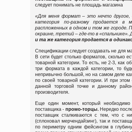
следует понимать не площадь магазина
«Для меня формат – это нечто другое,
категория по-разному продается в м
распложенных в одном и том же городе. П
окраине, третий – где-то в «спальнике».
и та же категория продается в одинак
Спецификации следует создавать не для ма
В сети будет столько форматов, сколько е
товарной категории. То есть, не 2-3, как о
три формата в каждой категории, то буд
непривычно большой, но на самом деле ка
по своей товарной категории. И при это
данной торговой точке и данному райо
производителя.
Еще один момент, который необходимо 
поставщика -
промо-торцы.
Нередко после
поставщик сталкиваются с тем, что с н
(сплоховал мерчендайзинг), так и поставщ
по периметру одним фейсингом в глубину,