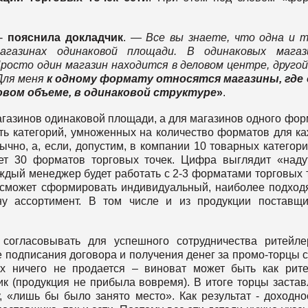
-
пояснила докладчик
. —
Все вы знаете, что одна и 
агазинах одинаковой площади. В одинаковых магази
росто один магазин находится в деловом центре, другой
 Для меня
к одному формату относятся магазины, где 
овом объеме, в одинаковой структуре
»
.
газинов одинаковой площади, а для магазинов одного фор
сть категорий, умноженных на количество форматов для к
бычно, а, если, допустим, в компании 10 товарных категори
ет 30 форматов торговых точек. Цифра выглядит «наду
ждый менеджер будет работать с 2-3 форматами торговых 
м сможет сформировать индивидуальный, наиболее подхо
ну ассортимент. В том числе и из продукции поставщ
согласовывать для успешного сотрудничества ритейл
 подписания договора и получения денег за промо-торцы с
их ничего не продается – виноват может быть как рит
ик (продукция не прибыла вовремя). В итоге торцы заста
 «лишь бы было занято место». Как результат - доходно