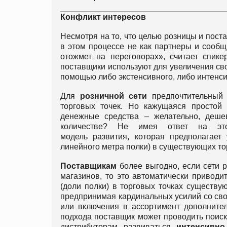
Конфликт интересов
Несмотря на то, что целью розницы и пост
в этом процессе не как партнеры и сообщн
отожмет на переговорах», считает спике
поставщики используют для увеличения сво
помощью либо экстенсивного, либо интенси
Для
розничной сети
предпочтительный 
торговых точек. Но кажущаяся простой
денежные средства – желательно, деше
количестве? Не имея ответ на это
модель развития
,
которая предполагает
линейного метра полки) в существующих то
Поставщикам
более выгодно, если сети 
магазинов, то это автоматически приводи
(доли полки) в торговых точках существу
предпринимая кардинальных усилий со сво
или включения в ассортимент дополнител
подхода поставщик может проводить поиск
дистрибуторам развиваться
интенсивн