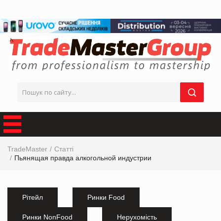
TradeMaster
Статті
Пьянящая правда алкогольной индустрии
Рітейл
Ринки Food
Ринки NonFood
Нерухомість