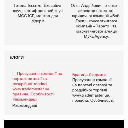
,
Тетяна Ільєнко, Executive-
Олег Андрійович Івченко —
ОВ
коуч, сертифікований коуч
директор патентно-
МСС ICF, ментор для
юридичної компанії «Вайз
лідерів
Груп», консалтингової
компанії «Парето» та
маркетингової агенції
Myka Agency.
БЛОГИ
Брагина Людмила
ї
Просування компанії
а
на порталі оптової та
роздрібної торгівлі
www.trademaster.ua.
і.
правила. Особливості.
Рекомендації
Ре