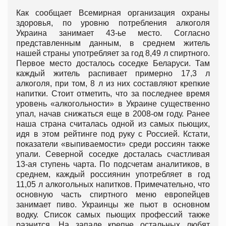
Как сообщает Всемирная организация охраны
здоровья, по уровню потребления алкоголя
Украина занимает 43-ье место. Согласно
представленным данным, в среднем житель
нашей страны употребляет за год 8,49 л спиртного.
Первое место досталось соседке Беларуси. Там
каждый житель распивает примерно 17,3 л
алкоголя, при том, 8 л из них составляют крепкие
напитки. Стоит отметить, что за последнее время
уровень «алкогольности» в Украине существенно
упал, начав снижаться еще в 2008-ом году. Ранее
наша страна считалась одной из самых пьющих,
идя в этом рейтинге под руку с Россией. Кстати,
показатели «выпиваемости» среди россиян также
упали. Северной соседке досталась счастливая
13-ая ступень чарта. По подсчетам аналитиков, в
среднем, каждый россиянин употребляет в год
11,05 л алкогольных напитков. Примечательно, что
основную часть спиртного меню европейцев
занимает пиво. Украинцы же пьют в основном
водку. Список самых пьющих профессий также
разнится. На западе крепче остальных любят