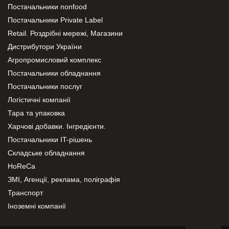
Постачальники nonfood
Постачальники Private Label
Retail. Роздрібні мережі, Магазини
Дистрибутори України
Агропромисловий комплекс
Постачальники обладнання
Постачальники послуг
Логістичні компанії
Тара та упаковка
Харчові добавки. Інгредієнти.
Постачальники IT-рішень
Складське обладнання
HoReCa
ЗМІ, Агенції, реклама, поліграфія
Транспорт
Іноземні компанії