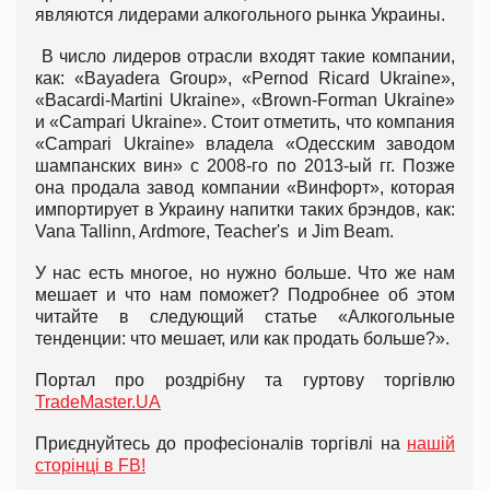
являются лидерами алкогольного рынка Украины.
В число лидеров отрасли входят такие компании,
как: «Bayadera Group», «Pernod Ricard Ukraine»,
«Bacardi-Martini Ukraine», «Brown-Forman Ukraine»
и «Campari Ukraine». Стоит отметить, что компания
«Campari Ukraine» владела «Одесским заводом
шампанских вин» с 2008-го по 2013-ый гг. Позже
она продала завод компании «Винфорт», которая
импортирует в Украину напитки таких брэндов, как:
Vana Tallinn, Ardmore, Teacher's и Jim Beam.
У нас есть многое, но нужно больше. Что же нам
мешает и что нам поможет? Подробнее об этом
читайте в следующий статье «Алкогольные
тенденции: что мешает, или как продать больше?».
Портал про роздрібну та гуртову торгівлю
TradeMaster.UA
Приєднуйтесь до професіоналів торгівлі на
нашій
сторінці в FB!