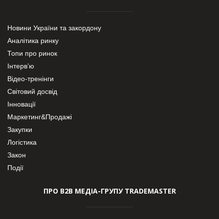
Новини України та закордону
Аналітика ринку
Топи про ринок
Інтерв’ю
Відео-тренінги
Світовий досвід
Інновації
Маркетинг&Продажі
Закупки
Логістика
Закон
Події
ПРО В2В МЕДІА-ГРУПУ TRADEMASTER