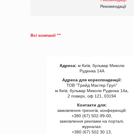
правила. Особливості.
ії
Рекомендації
Всі компанії ""
Адреса:
м.Київ, бульвар Миколи
Руденка 14А
Адреса для кореспонденції:
ТОВ "Tрейд Мастер Груп"
м.Київ, бульвар Миколи Руденка 14а,
2 поверх, оф 121, 03194
Контакти для:
замовлення треннгів, конференцій:
+380 (67) 502-99-00,
замовлення реклами на порталі,
журналах:
+380 (67) 502 30 13,