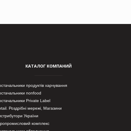
КАТАЛОГ КОМПАНИЙ
остачальники продуктів харчування
остачальники nonfood
стачальники Private Label
tail. Роздрібні мережі, Магазини
истрибутори України
гропромисловий комплекс
остачальники обладнання