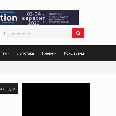
паній
Логістика
Тренінги
Конференції
и тендер