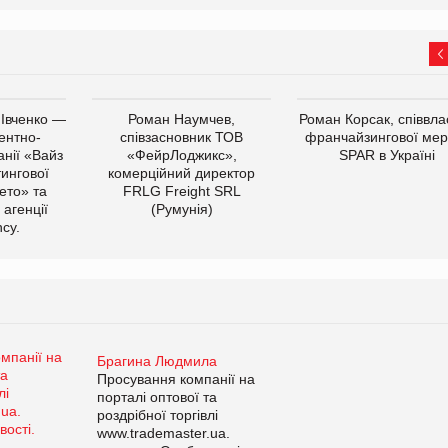
 Івченко —
Роман Наумчев,
Роман Корсак, співвла
ентно-
співзасновник ТОВ
франчайзингової мер
нії «Вайз
«ФейрЛоджикс»,
SPAR в Україні
тингової
комерційний директор
ето» та
FRLG Freight SRL
 агенції
(Румунія)
cy.
Брагина Людмила
Просування компанії на
порталі оптової та
роздрібної торгівлі
www.trademaster.ua.