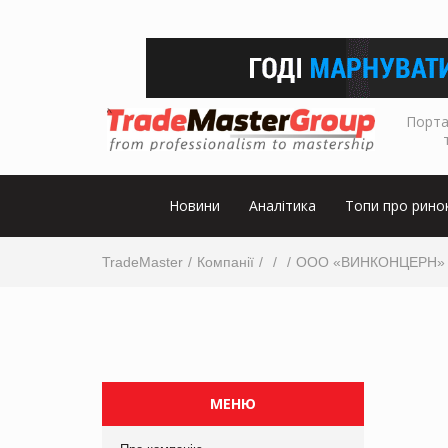
Порта
Новини
Аналітика
Топи про рино
TradeMaster
Компанії
ООО «ВИНКОНЦЕРН»
МЕНЮ