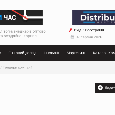
Вхід
Реєстрація
л топ-менеджерів оптової
та роздрібної торгівлі
07 серпня 2026
к
Світовий досвід
Інновації
Маркетинг
Каталог Ком
Тендери компанії
Додат