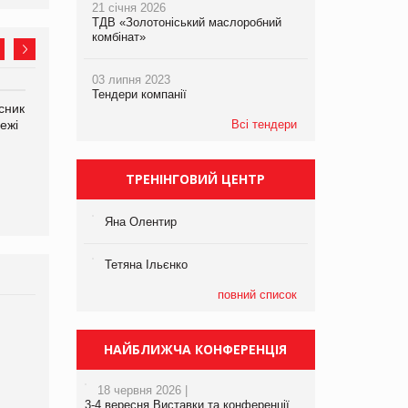
21 січня 2026
ТДВ «Золотоніський маслоробний
комбінат»
03 липня 2023
Тендери компанії
сник
Олексій Логачов-Михайлов
Яна Сараніна, директор
ежі
Файно маркет Директор
Всі тендери
компанії «УкраМарин»
департаменту з
виробництва
ТРЕНІНГОВИЙ ЦЕНТР
Яна Олентир
Тетяна Ільєнко
повний список
Брагина Людмила
Просування компанії на
НАЙБЛИЖЧА КОНФЕРЕНЦІЯ
порталі оптової та
роздрібної торгівлі
18 червня 2026 |
www.trademaster.ua.
3-4 вересня Виставки та конференції