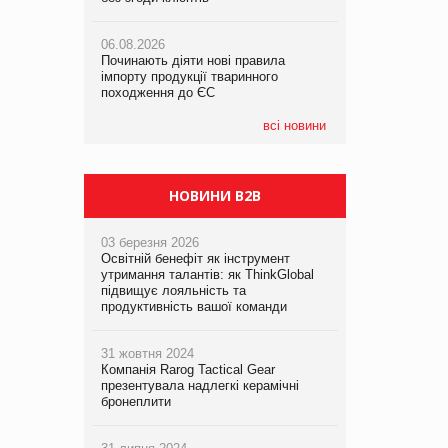
05.08.2026
06.08.2026
06.08.2026
Російська атака 5 серпня стала
Починають діяти нові правила
Аргентина повертається з
одним із наймасштабніших ударів по
імпорту продукції тваринного
продуктами птахівництва на
українському бізнесу за час
походження до ЄС
європейський ринок
повномасштабної війни
всі новини
05.08.2026
Смачне поповнення дитячого меню:
у VARUS з’явилися новинки від ТМ
ТОКЕРИ
НОВИНИ B2B
03 березня 2026
Освітній бенефіт як інструмент
утримання талантів: як ThinkGlobal
підвищує лояльність та
продуктивність вашої команди
31 жовтня 2024
Компанія Rarog Tactical Gear
презентувала надлегкі керамічні
бронеплити