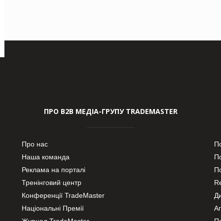
ПРО В2В МЕДІА-ГРУПУ TRADEMASTER
Про нас
П
Наша команда
П
Реклама на порталі
По
Тренінговий центр
Re
Конференції TradeMaster
Д
Національні Премії
А
Журнал TradeMaster
П