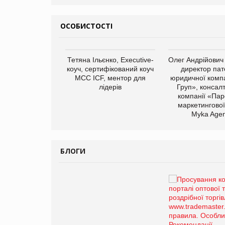
ОСОБИСТОСТІ
арас Ігорович,
Тетяна Ільєнко, Executive-
Олег Андрійович
иробництва ТОВ
коуч, сертифікований коуч
директор пат
Герчак"
МСС ICF, ментор для
юридичної компа
лідерів
Груп», консал
компанії «Пар
маркетингової
Myka Agen
БЛОГИ
Брагина Людмила
Просування компанії на
порталі оптової та
роздрібної торгівлі
www.trademaster.ua.