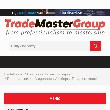
TradeMaster
Компанії
Каталог товаров
Постачальники обладнання
Айсберг
Товари компанії
МЕНЮ
Про компанію