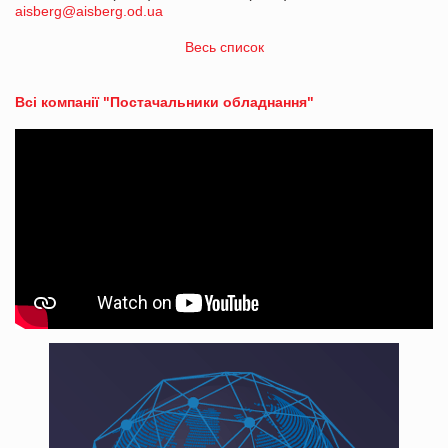
aisberg@aisberg.od.ua
Весь список
Всі компанії "Постачальники обладнання"