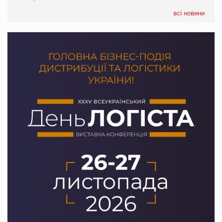
05.08.2026
Сергій Лісунов про заморожені хлібобулочні вироби на
всі новини
PrivateLabel&FMCG Master 2026