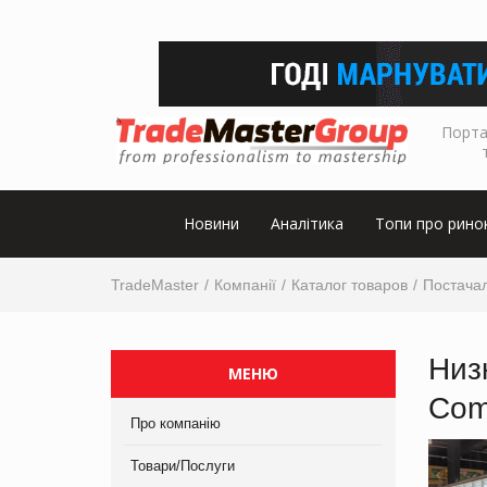
Порта
Новини
Аналітика
Топи про рино
TradeMaster
Компанії
Каталог товаров
Постача
Низ
МЕНЮ
Сom
Про компанію
Товари/Послуги