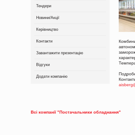
Тендери
Новини/Акції
Керівництво
Контакти
Комбини
автоно
заморож
Завантажити презентацію
характе
Темпера
Відгуки
Подроб
Додати компанію
Контакт
aisberg
Всі компанії "Постачальники обладнання"