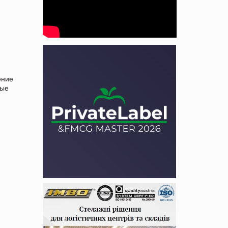
ение
ные