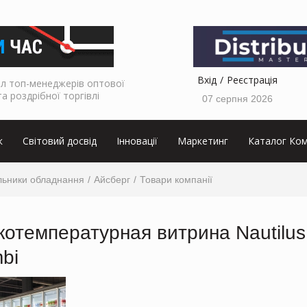
Вхід
Реєстрація
л топ-менеджерів оптової
та роздрібної торгівлі
07 серпня 2026
к
Світовий досвід
Інновації
Маркетинг
Каталог Ком
льники обладнання
Айсберг
Товари компанії
котемпературная витрина Nautilus
bi