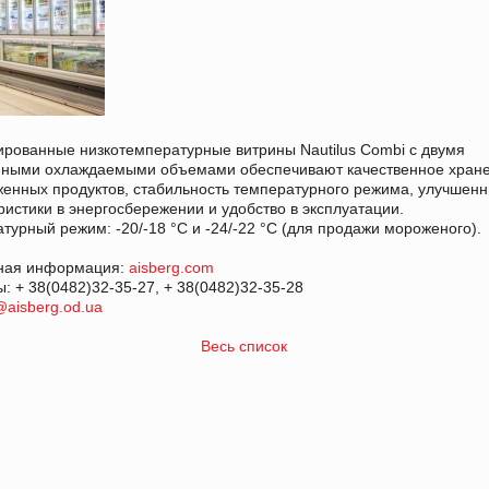
рованные низкотемпературные витрины Nautilus Combi с двумя
мными охлаждаемыми объемами обеспечивают качественное хран
енных продуктов, стабильность температурного режима, улучшен
ристики в энергосбережении и удобство в эксплуатации.
турный режим: -20/-18 °С и -24/-22 °С (для продажи мороженого).
ная информация:
aisberg.com
ы: + 38(0482)32-35-27, + 38(0482)32-35-28
@aisberg.od.ua
Весь список