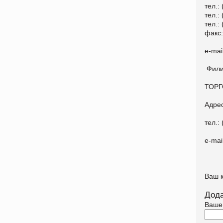
тел.:
тел.:
тел.:
факс:
e-mai
Фили
ТОРГ
Адрес
тел.:
e-mai
Ваш 
Дода
Ваше