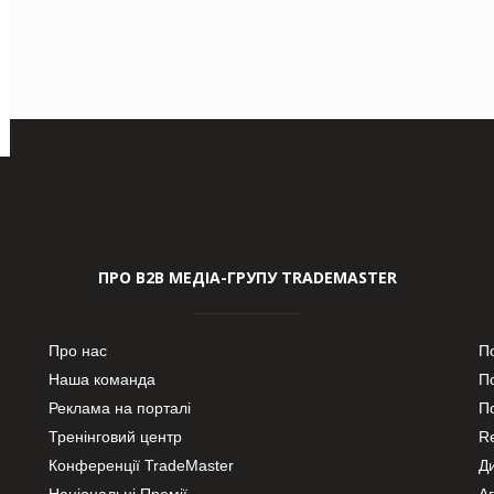
ПРО В2В МЕДІА-ГРУПУ TRADEMASTER
Про нас
П
Наша команда
П
Реклама на порталі
По
Тренінговий центр
Re
Конференції TradeMaster
Д
Національні Премії
А