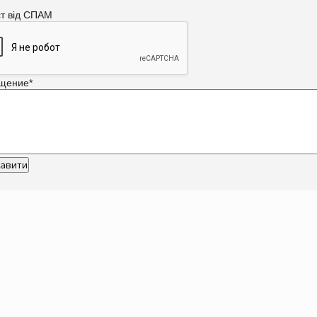
ст від СПАМ
щение
*