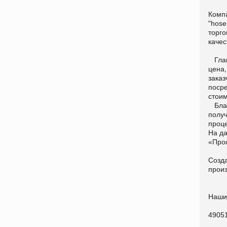
Компа
"hose
торг
качес
Глав
цена,
заказ
посре
стоим
Благ
получ
проце
На д
«Прос
Созд
прои
Наши
49051