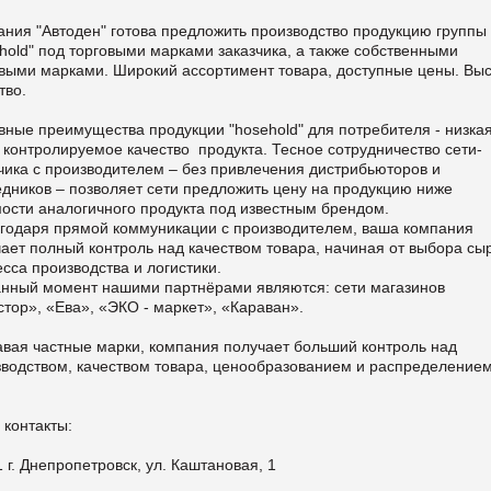
ния "Автоден" готова предложить производство продукцию группы
hold" под торговыми марками заказчика, а также собственными
овыми марками. Широкий ассортимент товара, доступные цены. Вы
тво.
ные преимущества продукции "hosehold" для потребителя - низка
 контролируемое качество продукта. Тесное сотрудничество сети-
чика с производителем – без привлечения дистрибьюторов и
дников – позволяет сети предложить цену на продукцию ниже
ости аналогичного продукта под известным брендом.
одаря прямой коммуникации с производителем, ваша компания
ает полный контроль над качеством товара, начиная от выбора сы
сса производства и логистики.
анный момент нашими партнёрами являются: сети магазинов
тор», «Ева», «ЭКО - маркет», «Караван».
авая частные марки, компания получает больший контроль над
зводством, качеством товара, ценообразованием и распределением
 контакты:
 г. Днепропетровск, ул. Каштановая, 1