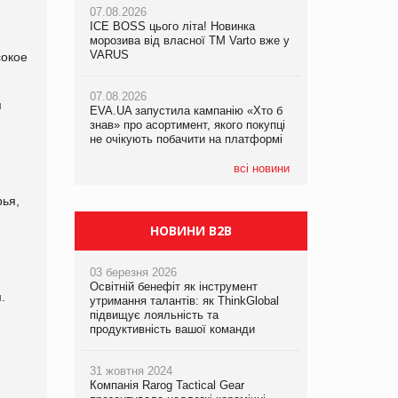
07.08.2026
ICE BOSS цього літа! Новинка
06.08.2026
07.08.2026
морозива від власної ТМ Varto вже у
Смачна новинка для хвостатих: у
Франція заборонила рекламні дзвінки
VARUS
VARUS з’явилися паучі Varto Paw
сокое
без згоди клієнтів
expert від власної ТМ Varto!
07.08.2026
я
EVA.UA запустила кампанію «Хто б
05.08.2026
знав» про асортимент, якого покупці
Мережа супермаркетів VARUS купує
не очікують побачити на платформі
мережу магазинів формату
convenience store КОЛО: об’єднана
компанія налічуватиме 374 магазини
всі новини
рья,
НОВИНИ B2B
03 березня 2026
Освітній бенефіт як інструмент
.
утримання талантів: як ThinkGlobal
підвищує лояльність та
продуктивність вашої команди
31 жовтня 2024
Компанія Rarog Tactical Gear