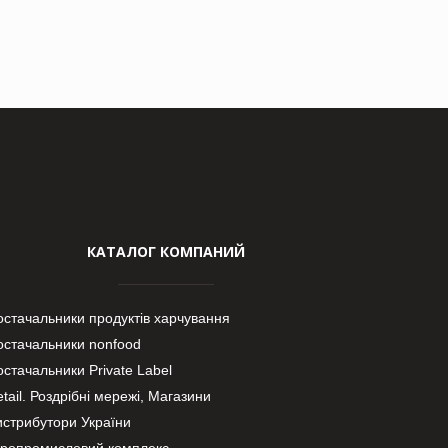
КАТАЛОГ КОМПАНИЙ
остачальники продуктів харчування
остачальники nonfood
стачальники Private Label
tail. Роздрібні мережі, Магазини
истрибутори України
гропромисловий комплекс