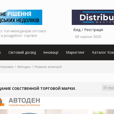
Вхід
Реєстрація
л топ-менеджерів оптової
та роздрібної торгівлі
08 серпня 2026
к
Світовий досвід
Інновації
Маркетинг
Каталог Ком
упаковка
Автоден
Новини компанії
16 гру
ДАНИЕ СОБСТВЕННОЙ ТОРГОВОЙ МАРКИ.