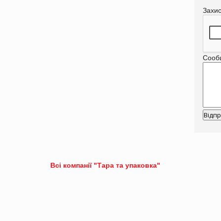
Захи
Сооб
Всі компанії "Тара та упаковка"