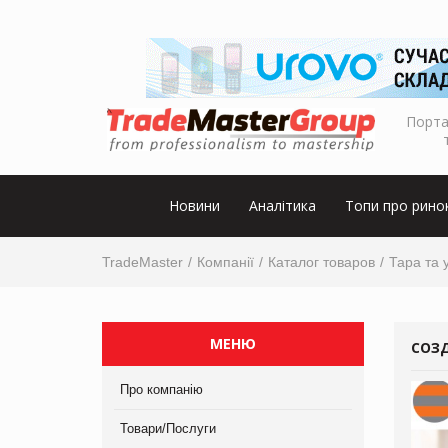
Порта
Новини
Аналітика
Топи про рино
TradeMaster
Компанії
Каталог товаров
Тара та 
МЕНЮ
СОЗ
Про компанію
Товари/Послуги