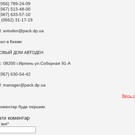
 (056) 789-24-09
 (067) 513-48-00
 (067) 633-57-10
 (0562) 31-17-19
l: avtoden@pack.dp.ua
ал в Киеве:
ОВЫЙ ДОМ АВТОДЕН
: 08200 г.Ирпень ул.Соборная 91-А
 (067) 630-54-42
l: manager@pack.dp.ua
Весь 
коментар буде першим.
ти коментар
 імя
*