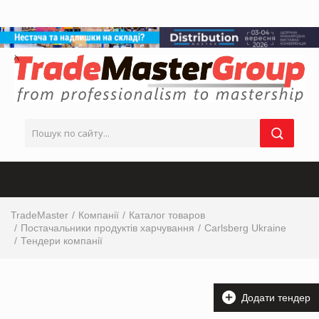
TradeMaster
Компанії
Каталог товаров
Постачальники продуктів харчування
Carlsberg Ukraine
Тендери компанії
Додати тендер