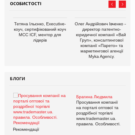
ОСОБИСТОСТІ
,
Тетяна Ільєнко, Executive-
Олег Андрійович Івченко —
ОВ
коуч, сертифікований коуч
директор патентно-
МСС ICF, ментор для
юридичної компанії «Вайз
лідерів
Груп», консалтингової
компанії «Парето» та
маркетингової агенції
Myka Agency.
БЛОГИ
Брагина Людмила
ї
Просування компанії
а
на порталі оптової та
роздрібної торгівлі
www.trademaster.ua.
і.
правила. Особливості.
Рекомендації
Ре