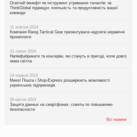
Освітній бенефіт як інструмент утримання талантів: як
ThinkGlobal підвищує лояльність та продуктивність вашої
команди
31 жовтня 2024
Компанія Rarog Tactical Gear презентувала надлегкі керамічні
бронеплити
31 липня 2024
Напівфабрикати та консерви, які стануть в пригоді, коли довго
нема світла
24 червня 2024
Meest Пошта і Shop-Express розширюють можливості
українських підприємців
30 квітня 2024
Защита данных на смартфонах: советы по повышению
безопасности
Всі новини