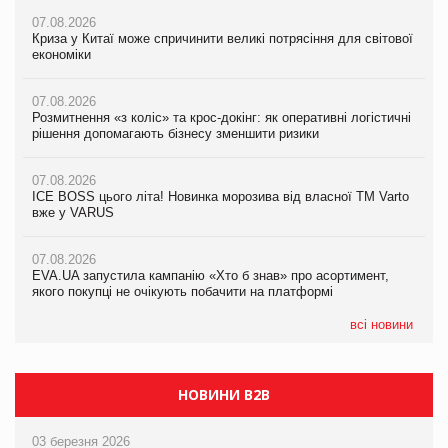
07.08.2026
07.08.2026
Криза у Китаї може спричинити великі потрясіння для світової
07.08.2026
Криза у Китаї може спричинити великі потрясіння для світової
економіки
ICE BOSS цього літа! Новинка морозива від власної ТМ Varto
економіки
вже у VARUS
07.08.2026
07.08.2026
Розмитнення «з коліс» та крос-докінг: як оперативні логістичні
07.08.2026
Kraft Heinz скоротила збиток у першому півріччі
рішення допомагають бізнесу зменшити ризики
EVA.UA запустила кампанію «Хто б знав» про асортимент,
якого покупці не очікують побачити на платформі
07.08.2026
07.08.2026
Продажі Hugo Boss впали на 9%
ICE BOSS цього літа! Новинка морозива від власної ТМ Varto
06.08.2026
вже у VARUS
Смачна новинка для хвостатих: у VARUS з’явилися паучі
07.08.2026
Varto Paw expert від власної ТМ Varto!
Франція заборонила рекламні дзвінки без згоди клієнтів
07.08.2026
EVA.UA запустила кампанію «Хто б знав» про асортимент,
05.08.2026
якого покупці не очікують побачити на платформі
Мережа супермаркетів VARUS купує мережу магазинів
формату convenience store КОЛО: об’єднана компанія
налічуватиме 374 магазини
всі новини
НОВИНИ B2B
03 березня 2026