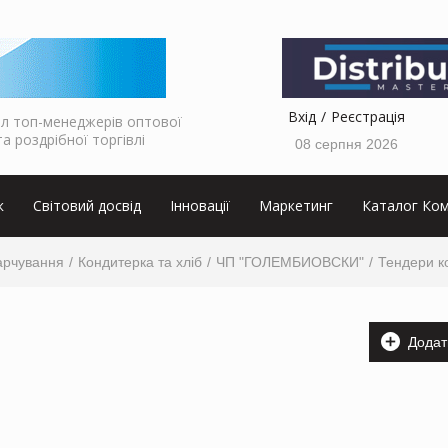
Вхід
Реєстрація
л топ-менеджерів оптової
та роздрібної торгівлі
08 серпня 2026
к
Світовий досвід
Інновації
Маркетинг
Каталог Ком
арчування
Кондитерка та хліб
ЧП "ГОЛЕМБИОВСКИ"
Тендери к
Додат