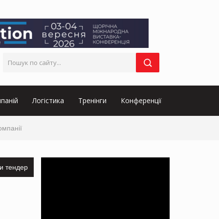
паній
Логістика
Тренінги
Конференції
омпанії
и тендер