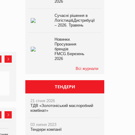
2026
Сучасні рішення в
Логістиці&Дистрибуції
– 2026. Травень
Новинки.
Просування
брендів
FMCG.Березень
2026
Всі журнали
ТЕНДЕРИ
21 січня 2026
ТДВ «Золотоніський маслоробний
комбінат»
03 липня 2023
Тендери компанії
сник
Олексій Логачов-Михайлов
Яна Сараніна, директор