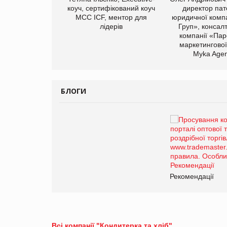
иробництва ТОВ
коуч, сертифікований коуч
директор пат
Герчак"
МСС ICF, ментор для
юридичної компа
лідерів
Груп», консал
компанії «Пар
маркетингової
Myka Agen
БЛОГИ
Брагина Людмила
Просування компанії на
порталі оптової та
роздрібної торгівлі
www.trademaster.ua.
правила. Особливості.
ії
Рекомендації
Всі компанії "Кондитерка та хліб"