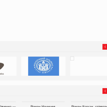
 Івченко —
Роман Наумчев,
Роман Корсак, співвла