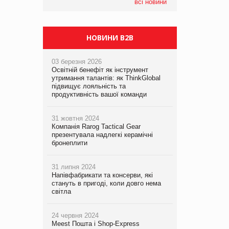
компанія налічуватиме 374 магазини
всі новини
НОВИНИ B2B
03 березня 2026
Освітній бенефіт як інструмент
утримання талантів: як ThinkGlobal
підвищує лояльність та
продуктивність вашої команди
31 жовтня 2024
Компанія Rarog Tactical Gear
презентувала надлегкі керамічні
бронеплити
31 липня 2024
Напівфабрикати та консерви, які
стануть в пригоді, коли довго нема
світла
24 червня 2024
Meest Пошта і Shop-Express