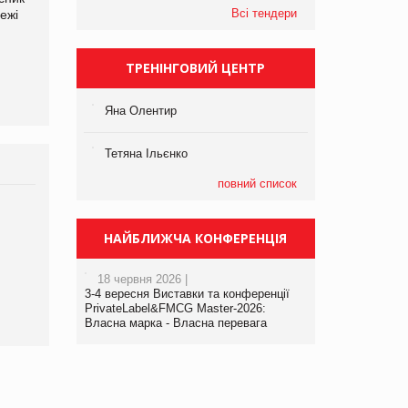
Всі тендери
ежі
Файно маркет Директор
компанії «УкраМарин»
департаменту з
виробництва
ТРЕНІНГОВИЙ ЦЕНТР
Яна Олентир
Тетяна Ільєнко
повний список
Брагина Людмила
Просування компанії на
НАЙБЛИЖЧА КОНФЕРЕНЦІЯ
порталі оптової та
роздрібної торгівлі
18 червня 2026 |
www.trademaster.ua.
3-4 вересня Виставки та конференції
правила. Особливості.
PrivateLabel&FMCG Master-2026:
Власна марка - Власна перевага