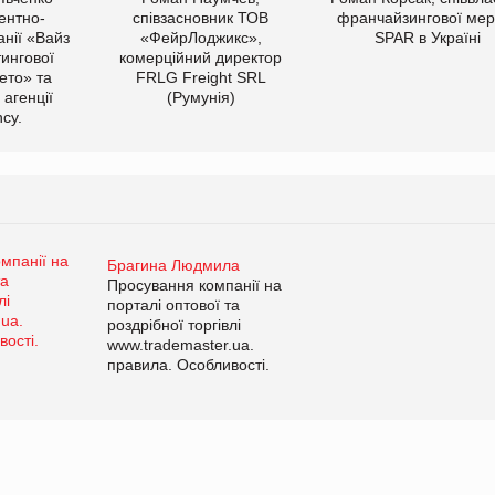
ентно-
співзасновник ТОВ
франчайзингової мер
нії «Вайз
«ФейрЛоджикс»,
SPAR в Україні
тингової
комерційний директор
ето» та
FRLG Freight SRL
 агенції
(Румунія)
cy.
Брагина Людмила
Просування компанії на
порталі оптової та
роздрібної торгівлі
www.trademaster.ua.
правила. Особливості.
Рекомендації