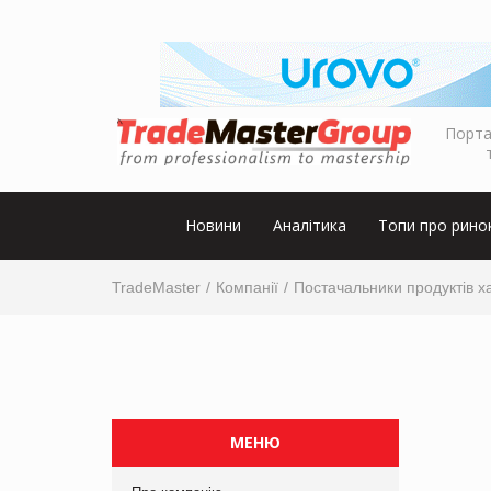
Порта
Новини
Аналітика
Топи про рино
TradeMaster
Компанії
Постачальники продуктів х
МЕНЮ