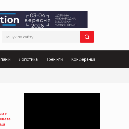
паній
Логістика
Тренінги
Конференції
ми и
 ищете
наш