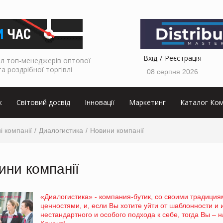
Вхід
Реєстрація
л топ-менеджерів оптової
та роздрібної торгівлі
08 серпня 2026
к
Світовий досвід
Інновації
Маркетинг
Каталог Ком
і компанії
Диалогистика
Новини компанії
ини компанії
«Диалогистика» - компания-бутик, со своими традиция
ценностями, и, если Вы хотите уйти от шаблонности и
нестандартного и особого подхода к себе, тогда Вы – 