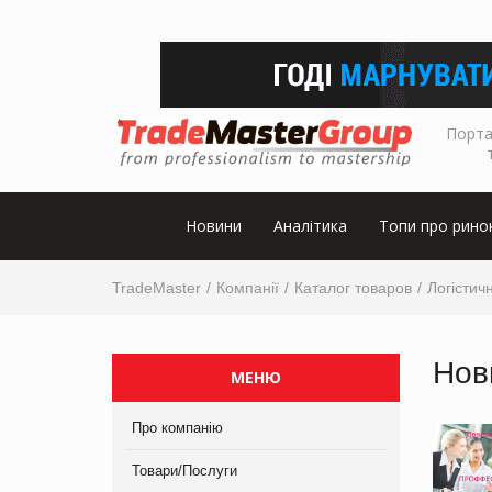
Порта
Новини
Аналітика
Топи про рино
TradeMaster
Компанії
Каталог товаров
Логістичн
Нов
МЕНЮ
Про компанію
Товари/Послуги