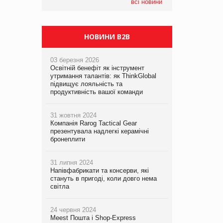
компанія налічуватиме 374 магазини
всі новини
НОВИНИ B2B
03 березня 2026
Освітній бенефіт як інструмент
утримання талантів: як ThinkGlobal
підвищує лояльність та
продуктивність вашої команди
31 жовтня 2024
Компанія Rarog Tactical Gear
презентувала надлегкі керамічні
бронеплити
31 липня 2024
Напівфабрикати та консерви, які
стануть в пригоді, коли довго нема
світла
24 червня 2024
Meest Пошта і Shop-Express