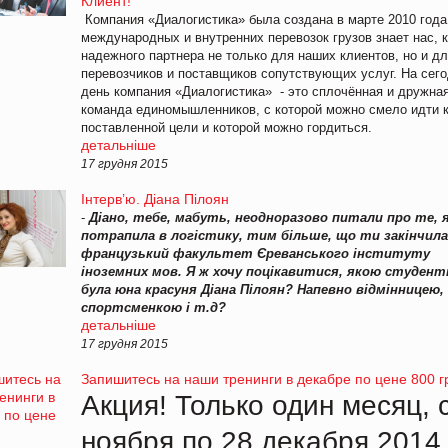
Клиент!
Компания «Диалогистика» была создана в марте 2010 года
международных и внутренних перевозок грузов знает нас, 
надежного партнера не только для наших клиентов, но и д
перевозчиков и поставщиков сопутствующих услуг. На сег
день компания «Диалогистика» - это сплочённая и дружна
команда единомышленников, с которой можно смело идти 
поставленной цели и которой можно гордиться.
детальніше
17 грудня 2015
Інтерв’ю. Діана Пілоян
-
Діано, тебе, мабуть, неодноразово питали про те, 
потрапила в логістику, тим більше, що ти закінчил
французький факультет Єреванського інституту
іноземних мов. Я ж хочу поцікавитися, якою студен
була юна красуня Діана Пілоян? Напевно відмінницею,
спортсменкою і т.д?
детальніше
17 грудня 2015
Запишитесь на наши тренинги в декабре по цене 800 г
Акция! Только один месяц, 
ноября по 28 декабря 2014