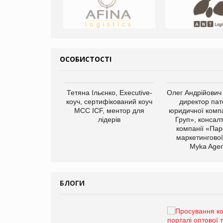
ОСОБИСТОСТІ
арас Ігорович,
Тетяна Ільєнко, Executive-
Олег Андрійович
иробництва ТОВ
коуч, сертифікований коуч
директор пат
Герчак"
МСС ICF, ментор для
юридичної компа
лідерів
Груп», консал
компанії «Пар
маркетингової
Myka Agen
БЛОГИ
Брагина Людмила
Просування компанії на