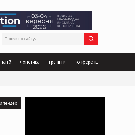
паній
Логістика
Тренінги
Конференції
и тендер