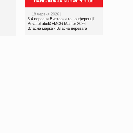
НАЙБЛИЖЧА КОНФЕРЕНЦІЯ
порталі оптової та
роздрібної торгівлі
18 червня 2026 |
www.trademaster.ua.
3-4 вересня Виставки та конференції
правила. Особливості.
PrivateLabel&FMCG Master-2026:
Власна марка - Власна перевага