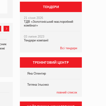
ТЕНДЕРИ
21 січня 2026
ТДВ «Золотоніський маслоробний
комбінат»
03 липня 2023
Тендери компанії
сник
Олексій Логачов-Михайлов
Яна Сараніна, директор
ежі
Файно маркет Директор
Всі тендери
компанії «УкраМарин»
департаменту з
виробництва
ТРЕНІНГОВИЙ ЦЕНТР
Яна Олентир
Тетяна Ільєнко
повний список
Брагина Людмила
Просування компанії на