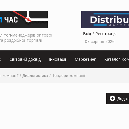
Вхід
Реєстрація
л топ-менеджерів оптової
та роздрібної торгівлі
07 серпня 2026
к
Світовий досвід
Інновації
Маркетинг
Каталог Ком
і компанії
Диалогистика
Тендери компанії
Додат