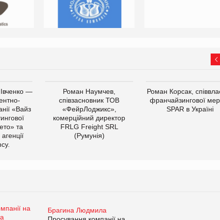
 Івченко —
Роман Наумчев,
Роман Корсак, співвла
ентно-
співзасновник ТОВ
франчайзингової мер
нії «Вайз
«ФейрЛоджикс»,
SPAR в Україні
тингової
комерційний директор
ето» та
FRLG Freight SRL
 агенції
(Румунія)
cy.
Брагина Людмила
Просування компанії на