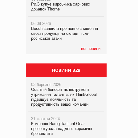
P&G купує виробника харчових
P&G купує виробника харчових
добавок Thorne
добавок Thorne
05.08.2026
Смачне поповнення дитячого меню:
06.08.2026
06.08.2026
у VARUS з’явилися новинки від ТМ
Bosch заявила про повне знищення
Bosch заявила про повне знищення
ТОКЕРИ
своєї продукції на складі після
своєї продукції на складі після
російської атаки
російської атаки
05.08.2026
Сергій Лісунов про заморожені
всі новини
хлібобулочні вироби на
PrivateLabel&FMCG Master 2026
НОВИНИ B2B
03 березня 2026
Освітній бенефіт як інструмент
утримання талантів: як ThinkGlobal
підвищує лояльність та
продуктивність вашої команди
31 жовтня 2024
Компанія Rarog Tactical Gear
презентувала надлегкі керамічні
бронеплити