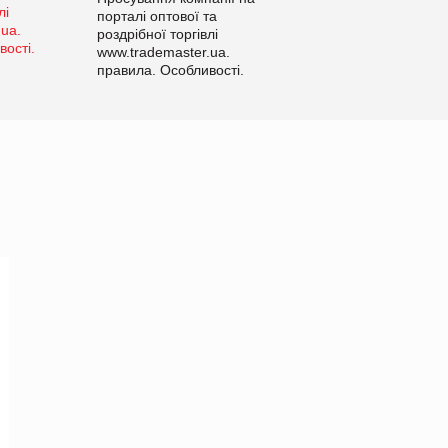
порталі оптової та
роздрібної торгівлі
www.trademaster.ua.
правила. Особливості.
Рекомендації