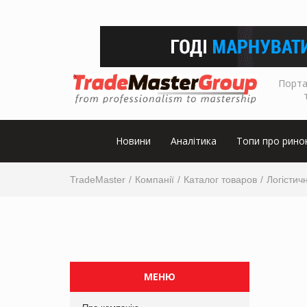
Порта
Новини
Аналітика
Топи про рино
TradeMaster
Компанії
Каталог товаров
Логістичн
МЕНЮ