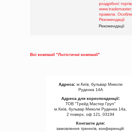
порталі оптової та
роздрібної торгівлі
www.trademaster.ua.
правила. Особливості.
ії
Рекомендації
Всі компанії "Логістичні компанії"
Адреса:
м.Київ, бульвар Миколи
Руденка 14А
Адреса для кореспонденції:
ТОВ "Tрейд Мастер Груп"
м.Київ, бульвар Миколи Руденка 14а,
2 поверх, оф 121, 03194
Контакти для:
замовлення треннгів, конференцій: