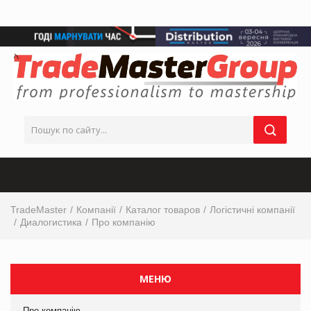
TradeMaster
Компанії
Каталог товаров
Логістичні компанії
Диалогистика
Про компанію
МЕНЮ
Про компанію