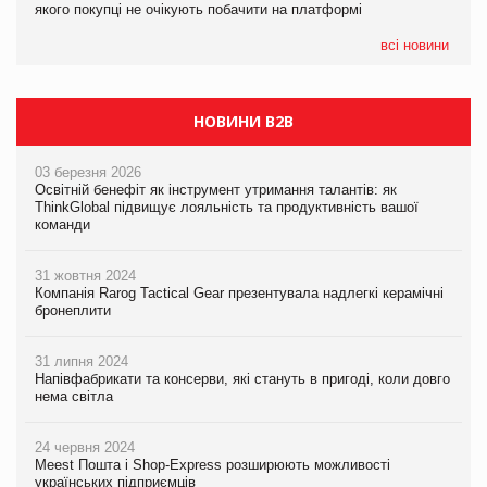
якого покупці не очікують побачити на платформі
Мережа супермаркетів VARUS купує мережу магазинів
формату convenience store КОЛО: об’єднана компанія
налічуватиме 374 магазини
всі новини
НОВИНИ B2B
03 березня 2026
Освітній бенефіт як інструмент утримання талантів: як
ThinkGlobal підвищує лояльність та продуктивність вашої
команди
31 жовтня 2024
Компанія Rarog Tactical Gear презентувала надлегкі керамічні
бронеплити
31 липня 2024
Напівфабрикати та консерви, які стануть в пригоді, коли довго
нема світла
24 червня 2024
Meest Пошта і Shop-Express розширюють можливості
українських підприємців