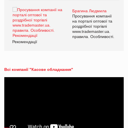
Брагина Людмила
ї
Просування компанії
а
на порталі оптової та
роздрібної торгівлі
www.trademaster.ua.
і.
правила. Особливості.
Рекомендації
Ре
Всі компанії "Касове обладнання"