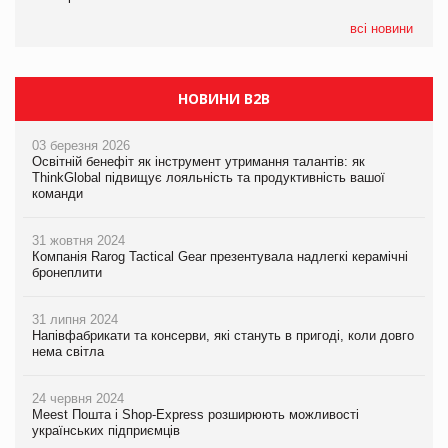
05.08.2026
Сергій Лісунов про заморожені хлібобулочні вироби на
всі новини
PrivateLabel&FMCG Master 2026
НОВИНИ B2B
03 березня 2026
Освітній бенефіт як інструмент утримання талантів: як
ThinkGlobal підвищує лояльність та продуктивність вашої
команди
31 жовтня 2024
Компанія Rarog Tactical Gear презентувала надлегкі керамічні
бронеплити
31 липня 2024
Напівфабрикати та консерви, які стануть в пригоді, коли довго
нема світла
24 червня 2024
Meest Пошта і Shop-Express розширюють можливості
українських підприємців