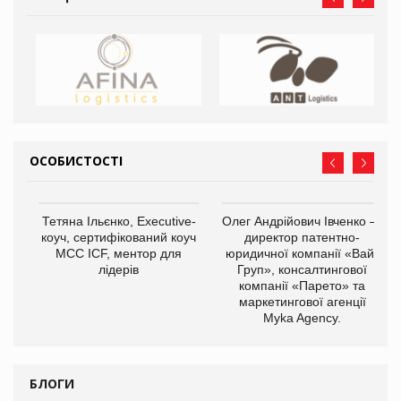
ОСОБИСТОСТІ
,
Тетяна Ільєнко, Executive-
Олег Андрійович Івченко —
ОВ
коуч, сертифікований коуч
директор патентно-
МСС ICF, ментор для
юридичної компанії «Вайз
лідерів
Груп», консалтингової
компанії «Парето» та
маркетингової агенції
Myka Agency.
БЛОГИ