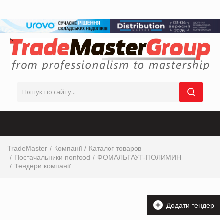
TradeMaster
Компанії
Каталог товаров
Постачальники nonfood
ФОМАЛЬГАУТ-ПОЛИМИН
Тендери компанії
Додати тендер