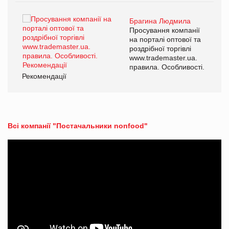
Брагина Людмила
ї
Просування компанії
а
на порталі оптової та
роздрібної торгівлі
www.trademaster.ua.
і.
правила. Особливості.
Рекомендації
Ре
Всі компанії "Постачальники nonfood"