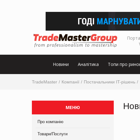
Порта
Новини
Аналітика
Топи про рино
TradeMaster
Компанії
Постачальники IT-рішень
Нов
МЕНЮ
Про компанію
Товари/Послуги