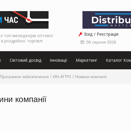
Вхід
Реєстрація
л топ-менеджерів оптової
та роздрібної торгівлі
06 серпня 2026
к
Світовий досвід
Інновації
Маркетинг
Каталог Ком
Програмне забезпечення
ИН-АГРО
Новини компанії
ини компанії