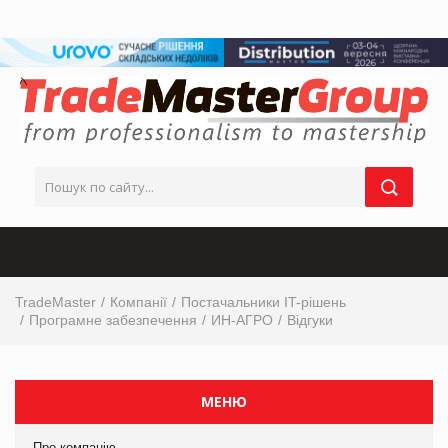
TradeMaster
Компанії
Постачальники IT-рішень
Програмне забезпечення
ИН-АГРО
Відгуки
МЕНЮ
Про компанію