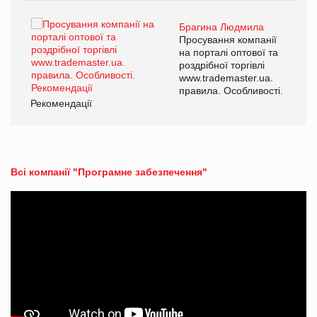
Брагина Людмила
ї
Просування компанії
а
на порталі оптової та
роздрібної торгівлі
www.trademaster.ua.
і.
правила. Особливості.
Рекомендації
Ре
Всі компанії "Програмне забезпечення"