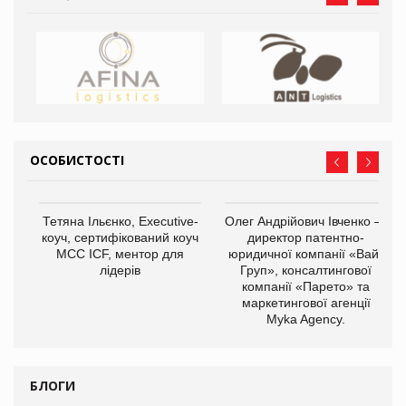
ОСОБИСТОСТІ
,
Тетяна Ільєнко, Executive-
Олег Андрійович Івченко —
ОВ
коуч, сертифікований коуч
директор патентно-
МСС ICF, ментор для
юридичної компанії «Вайз
лідерів
Груп», консалтингової
компанії «Парето» та
маркетингової агенції
Myka Agency.
БЛОГИ