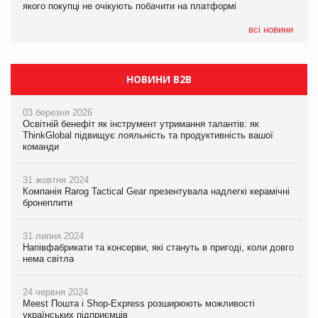
якого покупці не очікують побачити на платформі
Мережа супермаркетів VARUS купує мережу магазинів
формату convenience store КОЛО: об’єднана компанія
налічуватиме 374 магазини
всі новини
НОВИНИ B2B
03 березня 2026
Освітній бенефіт як інструмент утримання талантів: як
ThinkGlobal підвищує лояльність та продуктивність вашої
команди
31 жовтня 2024
Компанія Rarog Tactical Gear презентувала надлегкі керамічні
бронеплити
31 липня 2024
Напівфабрикати та консерви, які стануть в пригоді, коли довго
нема світла
24 червня 2024
Meest Пошта і Shop-Express розширюють можливості
українських підприємців