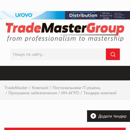
TradeMaster
Компанії
Постачальники IT-рішень
Програмне забезпечення
ИН-АГРО
Тендери компанії
Додати тендер