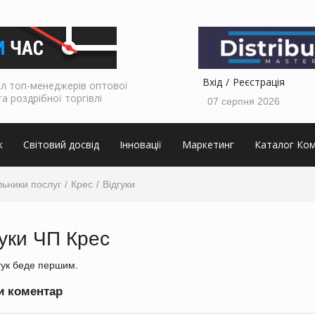
Вхід
Реєстрація
л топ-менеджерів оптової
та роздрібної торгівлі
07 серпня 2026
к
Світовий досвід
Інновації
Маркетинг
Каталог Ком
ьники послуг
Крес
Відгуки
гуки ЧП Крес
гук беде першим.
и коментар