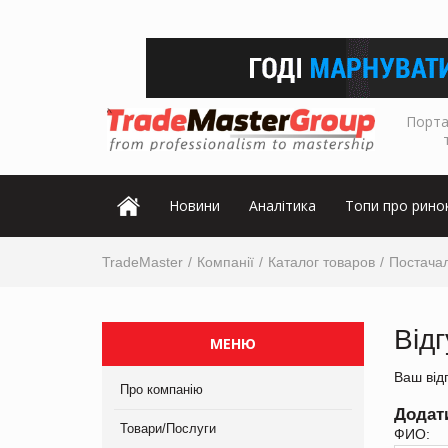
Порта
Новини
Аналітика
Топи про рино
TradeMaster
Компанії
Каталог товаров
Постачал
Від
МЕНЮ
Ваш від
Про компанію
Додат
Товари/Послуги
ФИО: