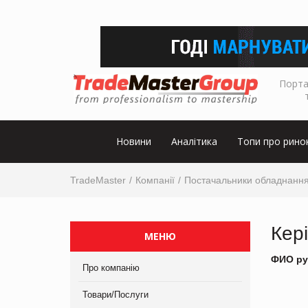
Порта
Новини
Аналітика
Топи про рино
TradeMaster
Компанії
Постачальники обладнанн
Кер
МЕНЮ
ФИО ру
Про компанію
Товари/Послуги