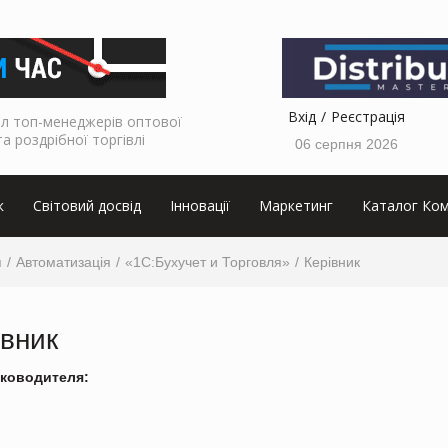
Вхід
Реєстрація
л топ-менеджерів оптової
та роздрібної торгівлі
06 серпня 2026
к
Світовий досвід
Інновації
Маркетинг
Каталог Ком
я
Автоматизація
«1С:Бухучет и Торговля»
Керівник
івник
ководителя: