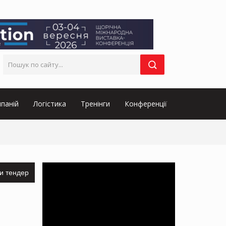
паній
Логістика
Тренінги
Конференції
и тендер