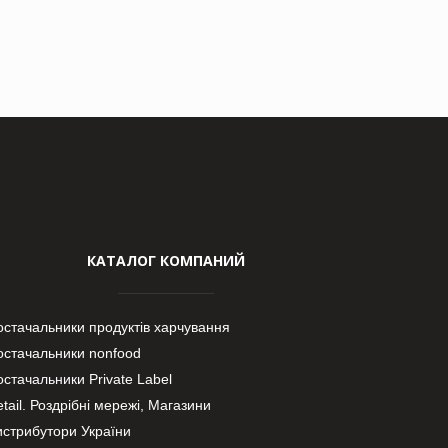
КАТАЛОГ КОМПАНИЙ
остачальники продуктів харчування
остачальники nonfood
стачальники Private Label
tail. Роздрібні мережі, Магазини
истрибутори України