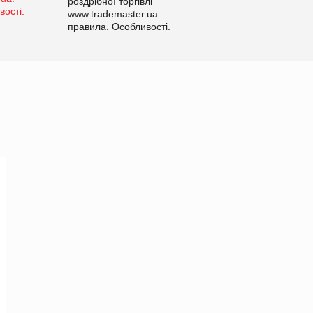
роздрібної торгівлі
www.trademaster.ua.
правила. Особливості.
Рекомендації