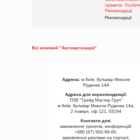
роздрібної торгівлі
www.trademaster.ua.
правила. Особливості.
ії
Рекомендації
Всі компанії "Автоматизація"
Адреса:
м.Київ, бульвар Миколи
Руденка 14А
Адреса для кореспонденції:
ТОВ "Tрейд Мастер Груп"
м.Київ, бульвар Миколи Руденка 14а,
2 поверх, оф 121, 03194
Контакти для:
замовлення треннгів, конференцій:
+380 (67) 502-99-00,
замовлення реклами на порталі,