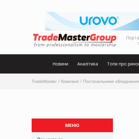
Порта
Новини
Аналітика
Топи про рино
TradeMaster
Компанії
Постачальники обладнанн
МЕНЮ