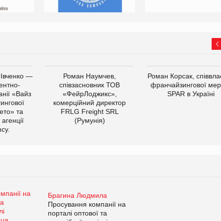
 Івченко —
Роман Наумчев,
Роман Корсак, співвла
ентно-
співзасновник ТОВ
франчайзингової мер
нії «Вайз
«ФейрЛоджикс»,
SPAR в Україні
тингової
комерційний директор
ето» та
FRLG Freight SRL
 агенції
(Румунія)
cy.
Брагина Людмила
Просування компанії на
порталі оптової та