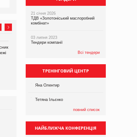
21 січня 2026
ТДВ «Золотоніський маслоробний
комбінат»
03 липня 2023
Тендери компанії
сник
Олексій Логачов-Михайлов
Яна Сараніна, директор
ежі
Файно маркет Директор
Всі тендери
компанії «УкраМарин»
департаменту з
виробництва
ТРЕНІНГОВИЙ ЦЕНТР
Яна Олентир
Тетяна Ільєнко
повний список
Брагина Людмила
Просування компанії на
НАЙБЛИЖЧА КОНФЕРЕНЦІЯ
порталі оптової та