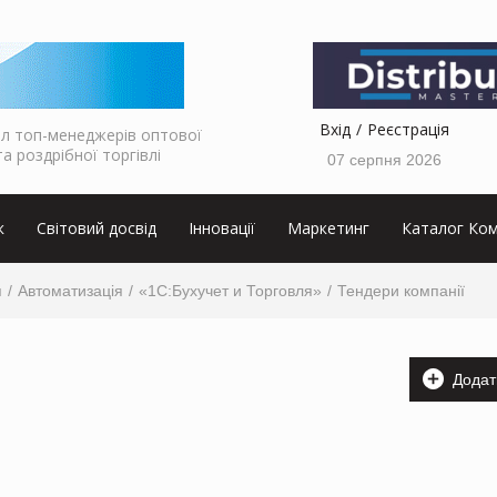
Вхід
Реєстрація
л топ-менеджерів оптової
та роздрібної торгівлі
07 серпня 2026
к
Світовий досвід
Інновації
Маркетинг
Каталог Ком
я
Автоматизація
«1С:Бухучет и Торговля»
Тендери компанії
Додат