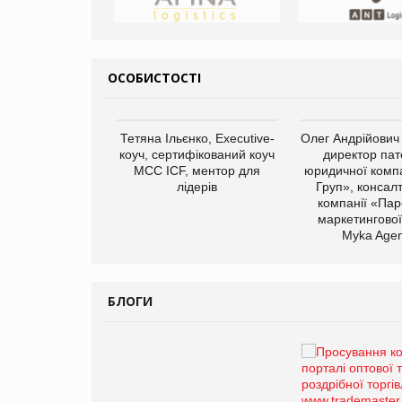
ОСОБИСТОСТІ
арас Ігорович,
Тетяна Ільєнко, Executive-
Олег Андрійович
иробництва ТОВ
коуч, сертифікований коуч
директор пат
Герчак"
МСС ICF, ментор для
юридичної компа
лідерів
Груп», консал
компанії «Пар
маркетингової
Myka Agen
БЛОГИ
Брагина Людмила
Просування компанії на
порталі оптової та