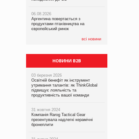
06.08.2026
06.08.2026
05.08.2026
Аргентина повертається з
Аргентина повертається з
Смачне поповнення дитячого меню:
продуктами птахівництва на
продуктами птахівництва на
у VARUS з’явилися новинки від ТМ
європейський ринок
європейський ринок
ТОКЕРИ
всі новини
05.08.2026
Сергій Лісунов про заморожені
хлібобулочні вироби на
PrivateLabel&FMCG Master 2026
НОВИНИ B2B
03 березня 2026
Освітній бенефіт як інструмент
утримання талантів: як ThinkGlobal
підвищує лояльність та
продуктивність вашої команди
31 жовтня 2024
Компанія Rarog Tactical Gear
презентувала надлегкі керамічні
бронеплити