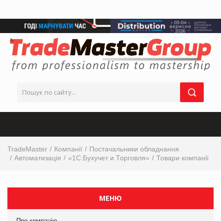
TradeMaster
Компанії
Постачальники обладнання
Автоматизація
«1С:Бухучет и Торговля»
Товари компанії
МЕНЮ
Про компанію