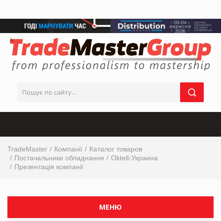
TradeMaster
Компанії
Каталог товаров
Постачальники обладнання
Oktell-Украина
Презентація компанії
МЕНЮ