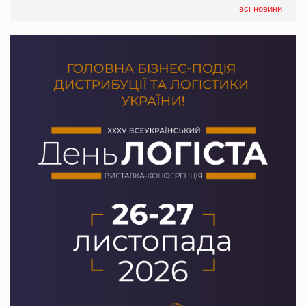
налічуватиме 374 магазини
всі новини