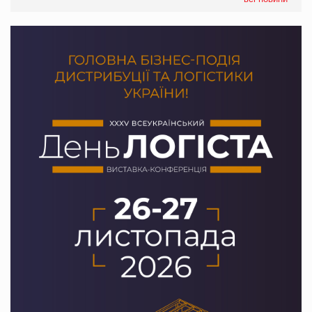
Varto Paw expert від власної ТМ Varto!