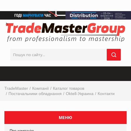
TradeMaster
Компанії
Каталог товаров
Постачальники обладнання
Oktell-Украина
Контакти
МЕНЮ
Про компанію