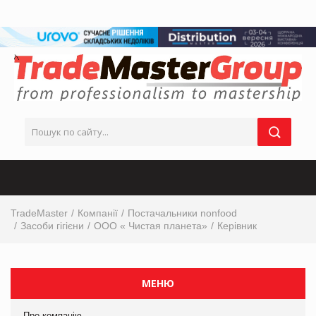
TradeMaster
Компанії
Постачальники nonfood
Засоби гігієни
ООО « Чистая планета»
Керівник
МЕНЮ
Про компанію