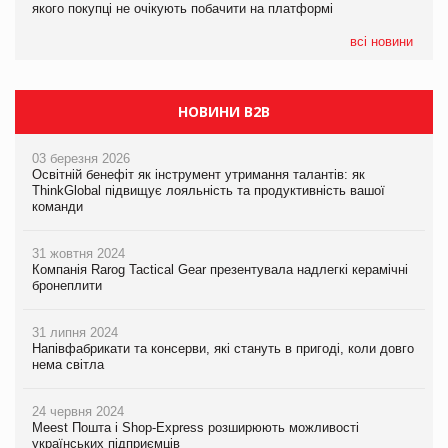
якого покупці не очікують побачити на платформі
Мережа супермаркетів VARUS купує мережу магазинів
формату convenience store КОЛО: об’єднана компанія
налічуватиме 374 магазини
всі новини
НОВИНИ B2B
03 березня 2026
Освітній бенефіт як інструмент утримання талантів: як
ThinkGlobal підвищує лояльність та продуктивність вашої
команди
31 жовтня 2024
Компанія Rarog Tactical Gear презентувала надлегкі керамічні
бронеплити
31 липня 2024
Напівфабрикати та консерви, які стануть в пригоді, коли довго
нема світла
24 червня 2024
Meest Пошта і Shop-Express розширюють можливості
українських підприємців