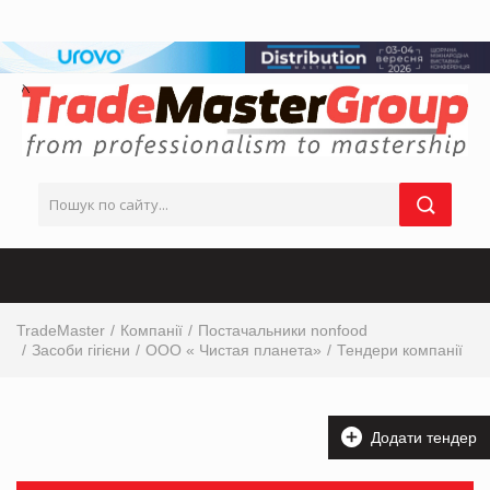
TradeMaster
Компанії
Постачальники nonfood
Засоби гігієни
ООО « Чистая планета»
Тендери компанії
Додати тендер