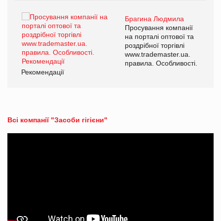
Брагина Людмила
ї
Просування компанії
а
на порталі оптової та
роздрібної торгівлі
www.trademaster.ua.
і.
правила. Особливості.
Рекомендації
Ре
Всі компанії "Засоби гігієни"