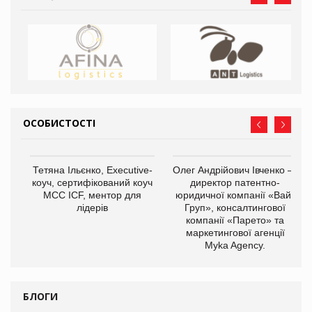
ОСОБИСТОСТІ
,
Тетяна Ільєнко, Executive-
Олег Андрійович Івченко —
ОВ
коуч, сертифікований коуч
директор патентно-
МСС ICF, ментор для
юридичної компанії «Вайз
лідерів
Груп», консалтингової
компанії «Парето» та
маркетингової агенції
Myka Agency.
БЛОГИ