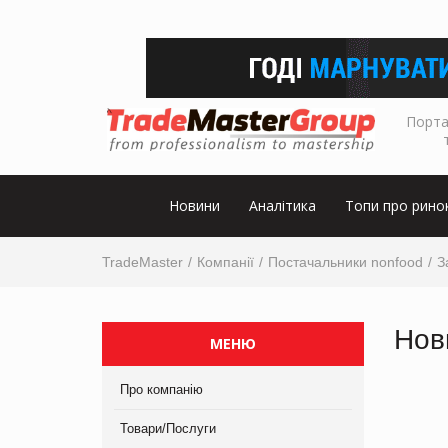
Порта
Новини
Аналітика
Топи про рино
TradeMaster
Компанії
Постачальники nonfood
З
Нов
МЕНЮ
Про компанію
Товари/Послуги