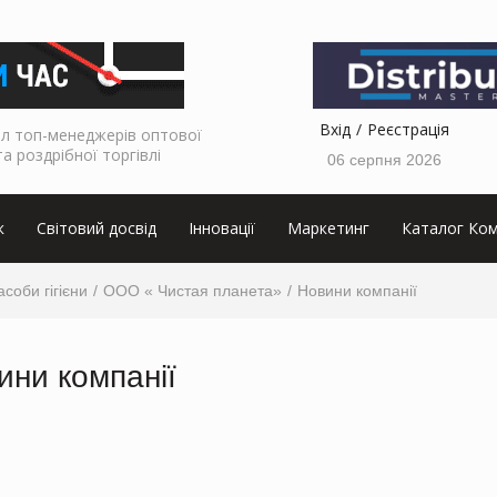
Вхід
Реєстрація
л топ-менеджерів оптової
та роздрібної торгівлі
06 серпня 2026
к
Світовий досвід
Інновації
Маркетинг
Каталог Ком
асоби гігієни
ООО « Чистая планета»
Новини компанії
ини компанії