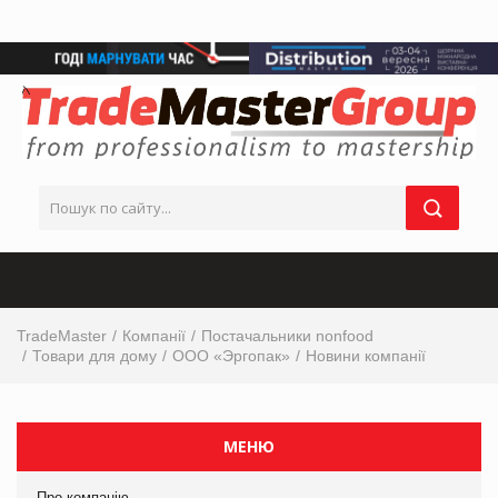
TradeMaster
Компанії
Постачальники nonfood
Товари для дому
ООО «Эргопак»
Новини компанії
МЕНЮ
Про компанію