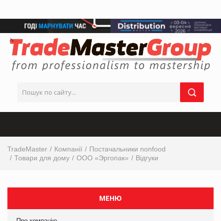
TradeMaster
Компанії
Постачальники nonfood
Товари для дому
ООО «Эргопак»
Відгуки
МЕНЮ
Про компанію