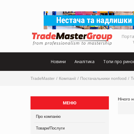
Порта
Новини
Аналітика
Топи про рино
TradeMaster
Компанії
Постачальники nonfood
Т
Нічого 
МЕНЮ
Про компанію
Товари/Послуги