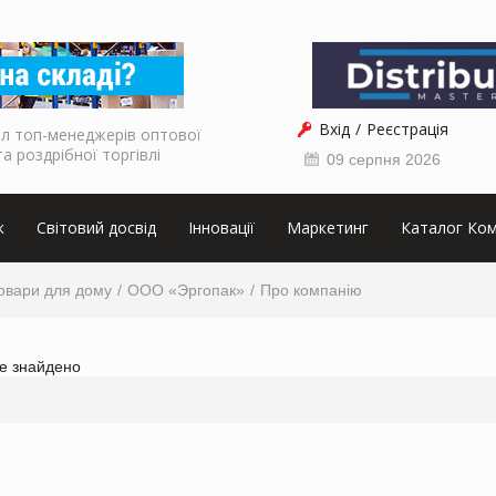
Вхід
Реєстрація
л топ-менеджерів оптової
та роздрібної торгівлі
09 серпня 2026
к
Світовий досвід
Інновації
Маркетинг
Каталог Ком
овари для дому
ООО «Эргопак»
Про компанію
не знайдено