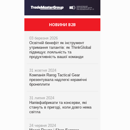
НОВИНИ B2B
03 березня 2026
Освітній бенефіт як інструмент
утримання талантів: як ThinkGlobal
підвищує лояльність та
продуктивність вашої команди
31 жовтня 2024
Компанія Rarog Tactical Gear
презентувала надлегкі керамічні
бронеплити
31 липня 2024
Напівфабрикати та консерви, які
стануть в пригоді, коли довго нема
світла
24 червня 2024