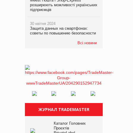
Meest Пошта і Shop-Express
розширюють можливості українських
підприємців
30 квітня 2024
Защита данных на смартфонах:
советы по повышению безопасности
Всі новини
ЖУРНАЛ TRADEMASTER
Каталог Головних
Проєктів
PrivateLabel –