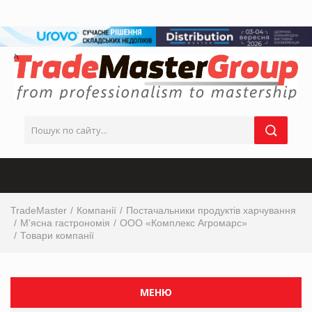
TradeMaster
Компанії
Постачальники продуктів харчування
М'ясна гастрономія
ООО «Комплекс Агромарс»
Товари компанії
МЕНЮ