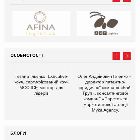
ОСОБИСТОСТІ
,
Тетяна Ільєнко, Executive-
Олег Андрійович Івченко —
ОВ
коуч, сертифікований коуч
директор патентно-
МСС ICF, ментор для
юридичної компанії «Вайз
лідерів
Груп», консалтингової
компанії «Парето» та
маркетингової агенції
Myka Agency.
БЛОГИ