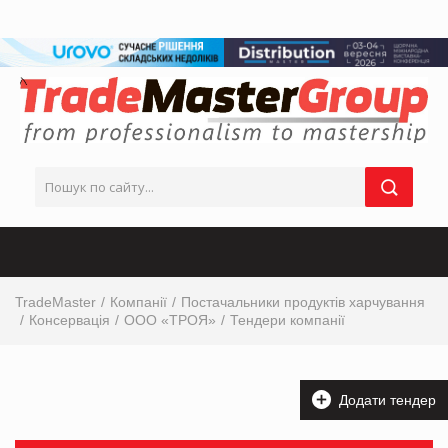
TradeMaster
Компанії
Постачальники продуктів харчування
Консервація
ООО «ТРОЯ»
Тендери компанії
Додати тендер