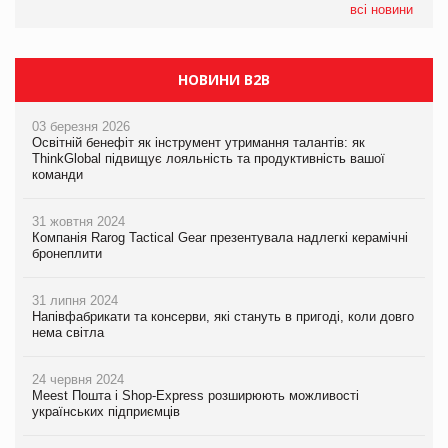
Смачна новинка для хвостатих: у VARUS з’явилися паучі
всі новини
Varto Paw expert від власної ТМ Varto!
НОВИНИ B2B
03 березня 2026
Освітній бенефіт як інструмент утримання талантів: як
ThinkGlobal підвищує лояльність та продуктивність вашої
команди
31 жовтня 2024
Компанія Rarog Tactical Gear презентувала надлегкі керамічні
бронеплити
31 липня 2024
Напівфабрикати та консерви, які стануть в пригоді, коли довго
нема світла
24 червня 2024
Meest Пошта і Shop-Express розширюють можливості
українських підприємців