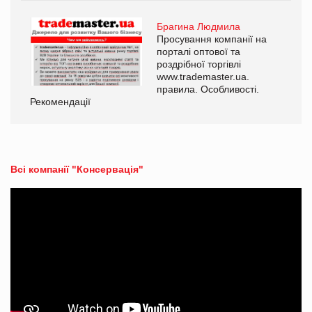
Брагина Людмила
Просування компанії на
порталі оптової та
роздрібної торгівлі
www.trademaster.ua.
правила. Особливості.
Рекомендації
Ре
Всі компанії "Консервація"