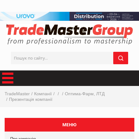
TradeMaster
Компанії
Оптима-Фарм, ЛТД
Презентація компанії
МЕНЮ
Про компанію