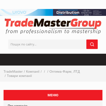
TradeMaster
Компанії
Оптима-Фарм, ЛТД
Товари компанії
МЕНЮ
Про компанію