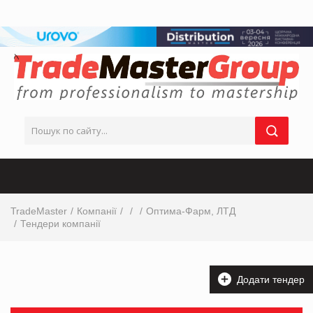
TradeMaster
Компанії
Оптима-Фарм, ЛТД
Тендери компанії
Додати тендер