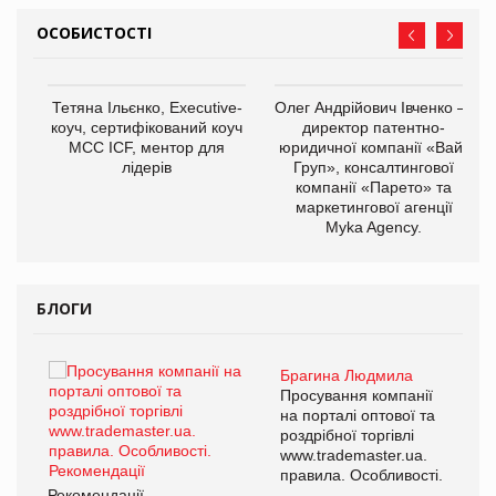
ОСОБИСТОСТІ
,
Тетяна Ільєнко, Executive-
Олег Андрійович Івченко —
ОВ
коуч, сертифікований коуч
директор патентно-
МСС ICF, ментор для
юридичної компанії «Вайз
лідерів
Груп», консалтингової
компанії «Парето» та
маркетингової агенції
Myka Agency.
БЛОГИ
Брагина Людмила
ї
Просування компанії
а
на порталі оптової та
роздрібної торгівлі
www.trademaster.ua.
і.
правила. Особливості.
Рекомендації
Ре