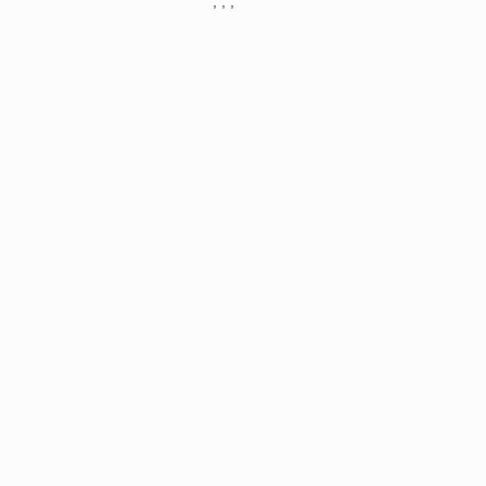
, , ,