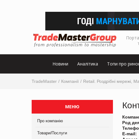
Порта
Новини
Аналітика
Топи про рино
TradeMaster
Компанії
Retail. Роздрібні мережі, М
Кон
МЕНЮ
Компан
Про компанію
Род де
Телефо
Товари/Послуги
E-mail: