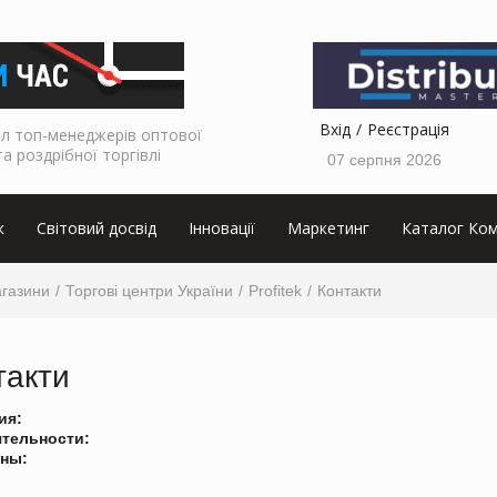
Вхід
Реєстрація
л топ-менеджерів оптової
та роздрібної торгівлі
07 серпня 2026
к
Світовий досвід
Інновації
Маркетинг
Каталог Ком
агазини
Торгові центри України
Profitek
Контакти
такти
ия:
ятельности:
ны: