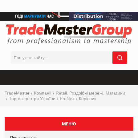
TradeMaster
Компанії
Retail. Роздрібні мережі, Магазини
Торгові центри України
Profitek
Керівник
МЕНЮ
Про компанію